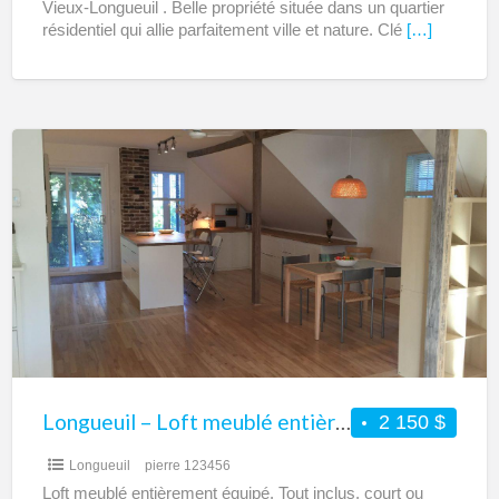
Vieux-Longueuil . Belle propriété située dans un quartier
résidentiel qui allie parfaitement ville et nature. Clé
[…]
Longueuil
–
Loft
meublé
entièrement
équipé
à
louer
–
Tout
Longueuil – Loft meublé entièrement équipé à louer – Tout inclus – Court ou moyen terme
2 150 $
inclus
Longueuil
pierre 123456
–
Loft meublé entièrement équipé. Tout inclus, court ou