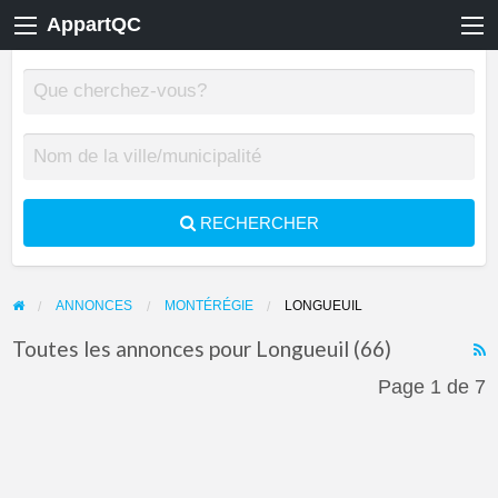
AppartQC
RECHERCHER
ANNONCES
MONTÉRÉGIE
LONGUEUIL
Toutes les annonces pour Longueuil (66)
F
Page 1 de 7
f
a
t
L