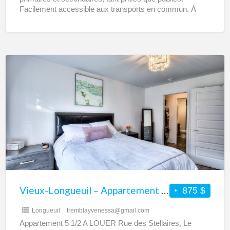
Facilement accessible aux transports en commun. À
seulement quelques minutes du
[…]
Vieux-
Longueuil
–
Appartement
5
1/2
à
louer
Vieux-Longueuil – Appartement 5 1/2 à louer
875 $
Longueuil
tremblayvenessa@gmail.com
Appartement 5 1/2 A LOUER Rue des Stellaires, Le