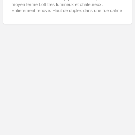
Court
moyen terme Loft très lumineux et chaleureux.
ou
Entièrement rénové. Haut de duplex dans une rue calme
avec
[…]
moyen
terme