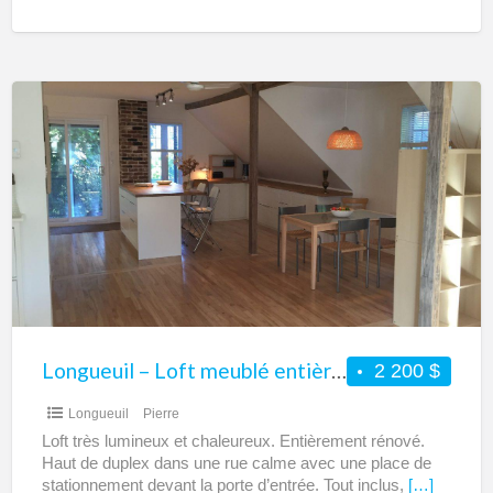
Longueuil
–
Loft
meublé
entièrement
équipé
à
louer
–
Tout
Longueuil – Loft meublé entièrement équipé à louer – Tout inclus – Court ou moyen terme
2 200 $
inclus
Longueuil
Pierre
–
Loft très lumineux et chaleureux. Entièrement rénové.
Court
Haut de duplex dans une rue calme avec une place de
ou
stationnement devant la porte d’entrée. Tout inclus,
[…]