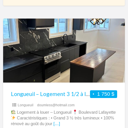
D’HABITATION. Nos
[…]
Longueuil
–
Logement
3
1/2
à
louer
Longueuil – Logement 3 1/2 à louer
1 750 $
Longueuil
doumless@hotmail.com
Logement à louer – Longueuil
Boulevard Lafayette
Caractéristiques : • Grand 3 ½ très lumineux • 100%
rénové au goût du jour
[…]