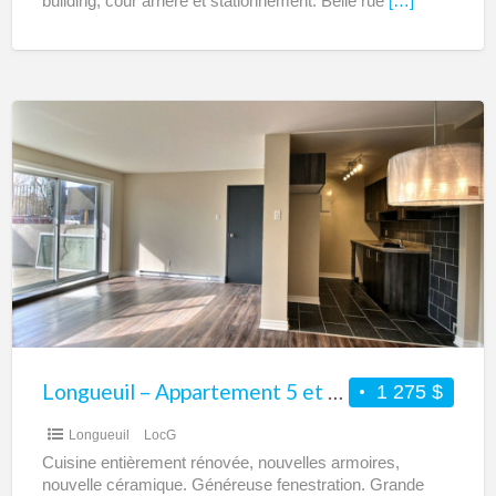
building, cour arrière et stationnement. Belle rue
[…]
Longueuil
–
Appartement
5
et
demi
–
Rénové
–
Libre
Longueuil – Appartement 5 et demi – Rénové – Libre
1 275 $
Longueuil
LocG
Cuisine entièrement rénovée, nouvelles armoires,
nouvelle céramique. Généreuse fenestration. Grande