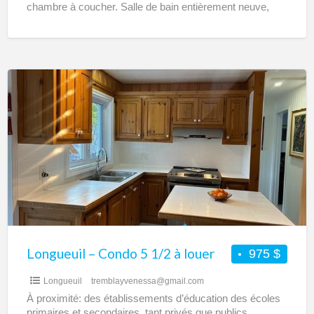
chambre à coucher. Salle de bain entièrement neuve,
nouvelle céramique, nouveau miroir, nouveau bain.
Longueuil
–
Condo
5
1/2
à
louer
Longueuil – Condo 5 1/2 à louer
975 $
Longueuil
tremblayvenessa@gmail.com
À proximité: des établissements d’éducation des écoles
primaires et secondaires, tant privés que publics.