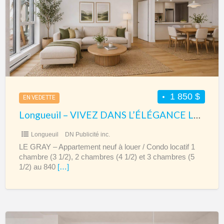
DANS
L’ÉLÉGANCE
LE
GRAY
1 850 $
EN VEDETTE
Longueuil – VIVEZ DANS L’ÉLÉGANCE LE GRAY
Longueuil
DN Publicité inc.
LE GRAY – Appartement neuf à louer / Condo locatif 1
chambre (3 1/2), 2 chambres (4 1/2) et 3 chambres (5
1/2) au 840
[…]
Longueuil