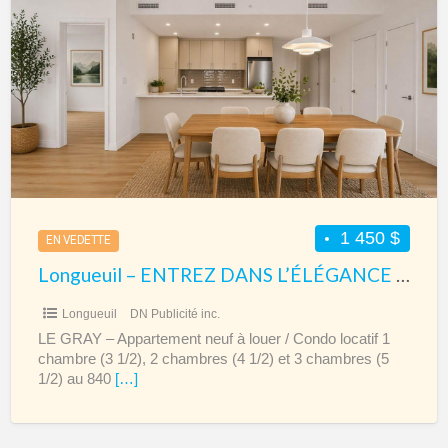
–
ENTREZ
DANS
L’ÉLÉGANCE
LE
GRAY
1 450 $
EN VEDETTE
Longueuil – ENTREZ DANS L’ÉLÉGANCE LE GRAY
Longueuil
DN Publicité inc.
LE GRAY – Appartement neuf à louer / Condo locatif 1
chambre (3 1/2), 2 chambres (4 1/2) et 3 chambres (5
1/2) au 840
[…]