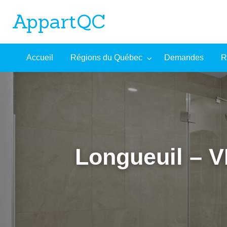
AppartQC
L'incontournable plateforme d'appartements à louer
Recherche
À
Accueil
Régions du Québec
Demandes
R
mandes
Aide
avancée
propos
Longueuil –