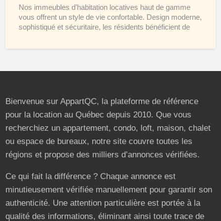
à
Nos immeubles d’habitation locatives haut de gamme
vous offrent un style de vie confortable. Design moderne,
louer
sophistiqué et sécuritaire, les résidents bénéficient de
services exceptionnels
[…]
Bienvenue sur AppartQC, la plateforme de référence
pour la location au Québec depuis 2010. Que vous
recherchiez un appartement, condo, loft, maison, chalet
ou espace de bureaux, notre site couvre toutes les
régions et propose des milliers d’annonces vérifiées.
Ce qui fait la différence ? Chaque annonce est
minutieusement vérifiée manuellement pour garantir son
authenticité. Une attention particulière est portée à la
qualité des informations, éliminant ainsi toute trace de