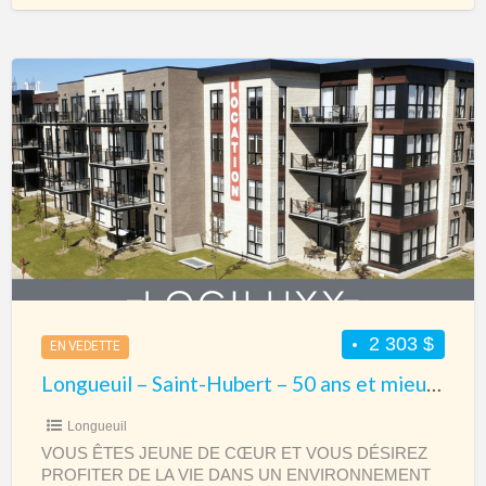
D’HABITATION. Nos
[…]
Longueuil
–
Saint-
Hubert
–
50
ans
et
mieux
–
2 303 $
EN VEDETTE
Appartement
Longueuil – Saint-Hubert – 50 ans et mieux – Appartement 4 1/2 à louer
4
1/2
Longueuil
à
VOUS ÊTES JEUNE DE CŒUR ET VOUS DÉSIREZ
PROFITER DE LA VIE DANS UN ENVIRONNEMENT
louer