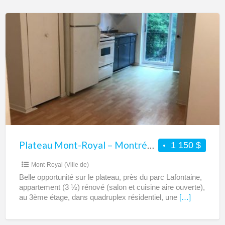
Plateau
Mont-
Royal
–
Montréal
–
Appartement
3
1/2
rénové
Plateau Mont-Royal – Montréal – Appartement 3 1/2 rénové et semi-meublé à louer
1 150 $
et
Mont-Royal (Ville de)
semi-
Belle opportunité sur le plateau, près du parc Lafontaine,
meublé
appartement (3 ½) rénové (salon et cuisine aire ouverte),
à
au 3ème étage, dans quadruplex résidentiel, une
[…]
louer