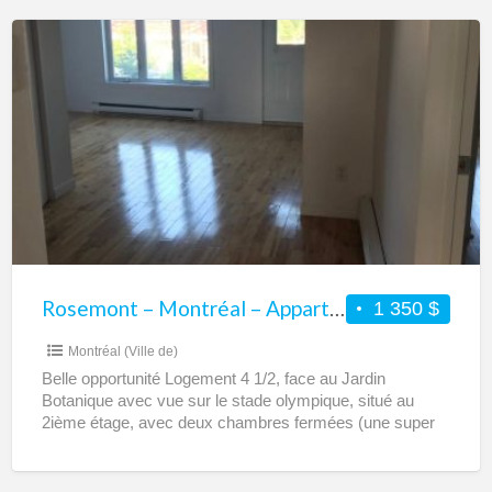
Rosemont
–
Montréal
–
Appartement
4
1/2
rénové
à
louer
Rosemont – Montréal – Appartement 4 1/2 rénové à louer avec grande terrasse
1 350 $
avec
Montréal (Ville de)
grande
Belle opportunité Logement 4 1/2, face au Jardin
terrasse
Botanique avec vue sur le stade olympique, situé au
2ième étage, avec deux chambres fermées (une super
[…]