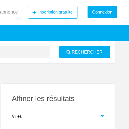
 annonce
Inscription gratuite
Connexion
RECHERCHER
S
ed
Affiner les résultats
Villes
itale-