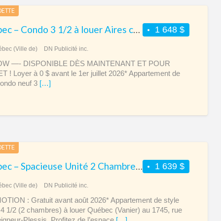
DETTE
Québec – Condo 3 1/2 à louer Aires communes grandioses ! Ste-Foy
1 648 $
bec (Ville de)
DN Publicité inc.
OW —- DISPONIBLE DÈS MAINTENANT ET POUR
T ! Loyer à 0 $ avant le 1er juillet 2026* Appartement de
condo neuf 3
[…]
DETTE
Québec – Spacieuse Unité 2 Chambres au Complexe Le Pivot
1 639 $
bec (Ville de)
DN Publicité inc.
ION : Gratuit avant août 2026* Appartement de style
4 1/2 (2 chambres) à louer Québec (Vanier) au 1745, rue
gneur-Plessis. Profitez de l’espace
[…]