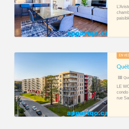
ABORDABLE
L’Aris
chambr
Condo
paisib
4
1/2
Lebourgneuf
Québec
EN VE
–
Loyer
Qué
à
0
LE WO
condo 
$
rue Sa
avant
le
1er
juil