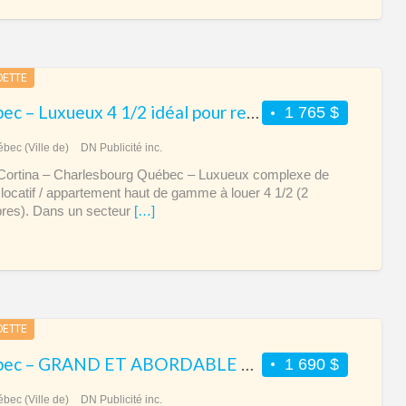
DETTE
Québec – Luxueux 4 1/2 idéal pour retraité 1765$ Charlesbourg
1 765 $
bec (Ville de)
DN Publicité inc.
 Cortina – Charlesbourg Québec – Luxueux complexe de
locatif / appartement haut de gamme à louer 4 1/2 (2
res). Dans un secteur
[…]
DETTE
Québec – GRAND ET ABORDABLE Condo 4 1/2 Lebourgneuf
1 690 $
bec (Ville de)
DN Publicité inc.