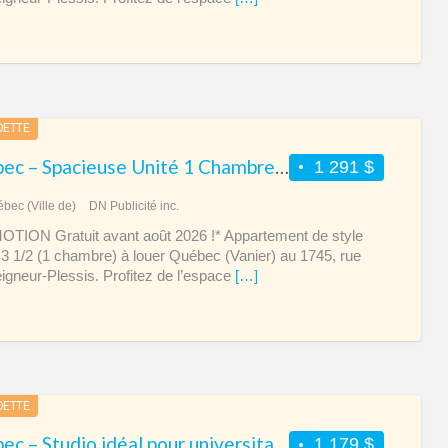
DETTE
Québec – Spacieuse Unité 1 Chambre au Complexe Le Pivot
1 291 $
bec (Ville de)
DN Publicité inc.
ION Gratuit avant août 2026 !* Appartement de style
3 1/2 (1 chambre) à louer Québec (Vanier) au 1745, rue
gneur-Plessis. Profitez de l’espace
[…]
DETTE
Québec – Studio idéal pour universitaire – Université Laval
1 179 $