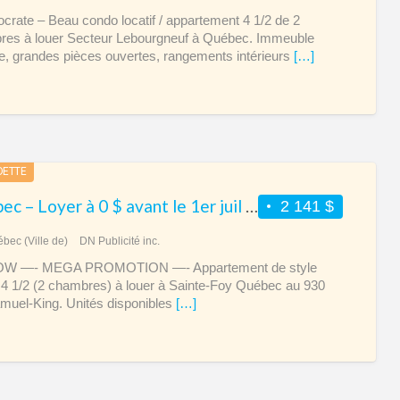
tocrate – Beau condo locatif / appartement 4 1/2 de 2
es à louer Secteur Lebourgneuf à Québec. Immeuble
le, grandes pièces ouvertes, rangements intérieurs
[…]
DETTE
Québec – Loyer à 0 $ avant le 1er juil 2026 – Le Wow à Sainte-Foy
2 141 $
bec (Ville de)
DN Publicité inc.
W —- MEGA PROMOTION —- Appartement de style
4 1/2 (2 chambres) à louer à Sainte-Foy Québec au 930
muel-King. Unités disponibles
[…]