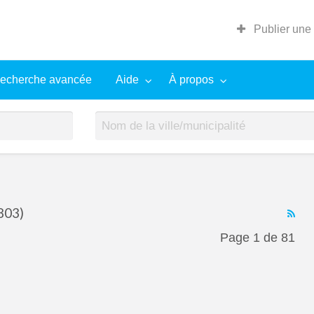
Publier une
echerche avancée
Aide
À propos
803)
RS
Fe
Page 1 de 81
for
ad
tag
Cap