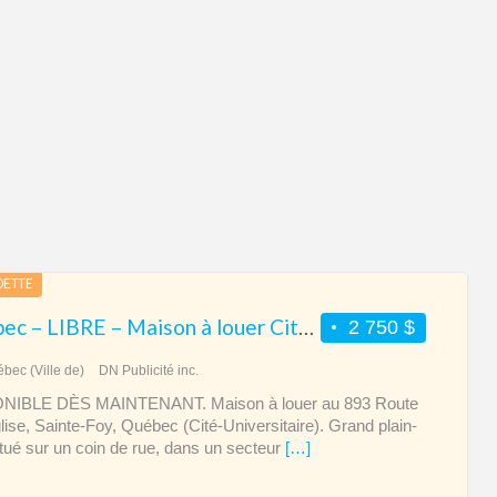
Nat
DETTE
Québec – LIBRE – Maison à louer Cité-Universitaire Sainte-Foy
2 750 $
bec (Ville de)
DN Publicité inc.
NIBLE DÈS MAINTENANT. Maison à louer au 893 Route
glise, Sainte-Foy, Québec (Cité-Universitaire). Grand plain-
itué sur un coin de rue, dans un secteur
[…]