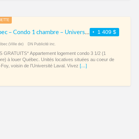
DETTE
Québec – Condo 1 chambre – Université Laval – 2 mois gratuits !
1 409 $
bec (Ville de)
DN Publicité inc.
S GRATUITS* Appartement logement condo 3 1/2 (1
e) à louer Québec. Unités locatives situées au coeur de
-Foy, voisin de l’Université Laval. Vivez
[…]