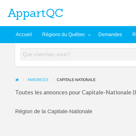
AppartQC
L'incontournable plateforme d'appartements à louer
Recherche
À
Accueil
Régions du Québec
Demandes
R
mandes
Aide
avancée
propos
ANNONCES
CAPITALE-NATIONALE
Toutes les annonces pour Capitale-Nationale (
Région de la Capitale-Nationale