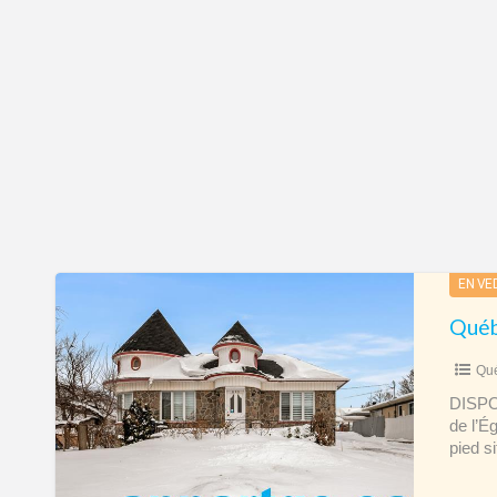
Québec
EN VE
–
LIBRE
Qué
–
Maison
DISPO
de l’É
à
pied s
louer
Cité-