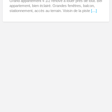
Grand appartement 4 1/2 rénové à louer près de tout. Bel
inclus
appartement, bien éclairé. Grandes fenêtres, balcon,
stationnement, accès au terrain. Voisin de la piste
[…]