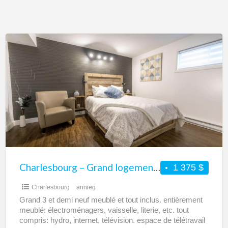
Charlesbourg
–
Grand
logement
3
et
1/
2
meublé
et
Charlesbourg – Grand logement 3 et 1/ 2 meublé et tout inclus à louer
1 375 $
tout
Charlesbourg
annieg
inclus
Grand 3 et demi neuf meublé et tout inclus. entièrement
à
meublé: électroménagers, vaisselle, literie, etc. tout
louer
compris: hydro, internet, télévision. espace de télétravail