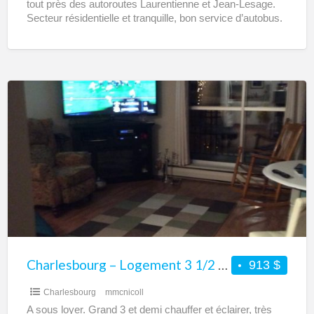
tout près des autoroutes Laurentienne et Jean-Lesage.
Secteur résidentielle et tranquille, bon service d’autobus.
Services à proximité
[…]
Charlesbourg
–
Logement
3
1/2
à
louer
–
Transfert
de
Charlesbourg – Logement 3 1/2 à louer – Transfert de bail
913 $
bail
Charlesbourg
mmcnicoll
A sous loyer. Grand 3 et demi chauffer et éclairer, très