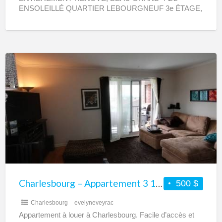
ENSOLEILLÉ QUARTIER LEBOURGNEUF 3e ÉTAGE,
LOGEMENT DISPONIBLE IMMÉDIATEMENT Enquête
de crédit,
[…]
Charlesbourg
–
Appartement
3
1/2
à
louer
Charlesbourg – Appartement 3 1/2 à louer
500 $
Charlesbourg
evelyneveyrac
Appartement à louer à Charlesbourg. Facile d’accès et