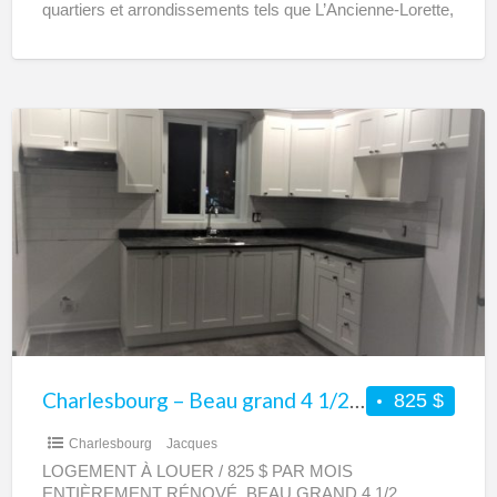
quartiers et arrondissements tels que L’Ancienne-Lorette,
Cap-Rouge, Charlesbourg, Loretteville,
[…]
Charlesbourg
–
Beau
grand
4
1/2
à
louer
–
Entièrement
Charlesbourg – Beau grand 4 1/2 à louer – Entièrement rénové
825 $
rénové
Charlesbourg
Jacques
LOGEMENT À LOUER / 825 $ PAR MOIS
ENTIÈREMENT RÉNOVÉ, BEAU GRAND 4 1/2