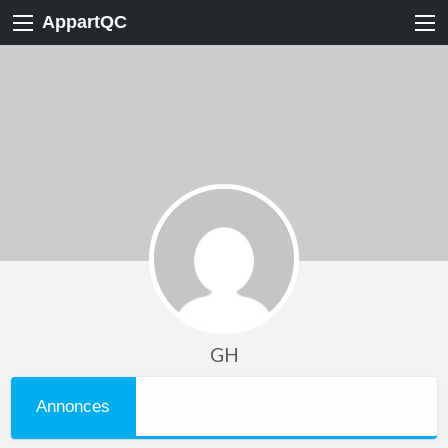
AppartQC
GH
Annonces