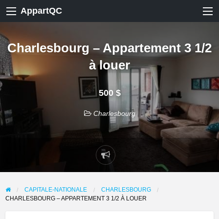
AppartQC
Charlesbourg – Appartement 3 1/2
à louer
500 $
Charlesbourg
Signaler
un
problème
CAPITALE-NATIONALE
CHARLESBOURG
CHARLESBOURG – APPARTEMENT 3 1/2 À LOUER