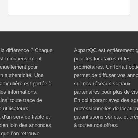
t la différence ? Chaque
AppartQC est entièrement g
st minutieusement
pour les locataires et les
anuellement pour
propriétaires. Un forfait opt
on authenticité. Une
permet de diffuser vos ann
articulière est portée à
sur nos réseaux sociaux
 des informations,
partenaires pour plus de visi
ainsi toute trace de
En collaborant avec des ag
 utilisateurs
professionnelles de locatio
 d’un service fiable et
garantissons sérieux et créd
bien loin des annonces
à toutes nos offres.
que l’on retrouve