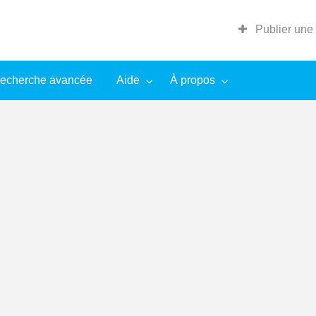
Publier une
echerche avancée
Aide
À propos