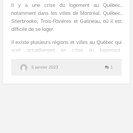
villes
Il y a une crise du logement au Québec,
en
notamment dans les villes de Montréal, Québec,
crise
Sherbrooke, Trois-Rivières et Gatineau, où il est
du
difficile de se loger.
logement
Il existe plusieurs régions et villes au Québec qui
au
sont actuellement en crise du logement.
Québec
Certaines des régions les plus touchées incluent
:
6 janvier 2023
1
Montréal
La ville de Montréal est l'une des plus grandes
villes du Canada et elle connaît une pénurie de
logements depuis de nombreuses années. Les
loyers sont élevés et il est difficile de trouver un
logement abordable.