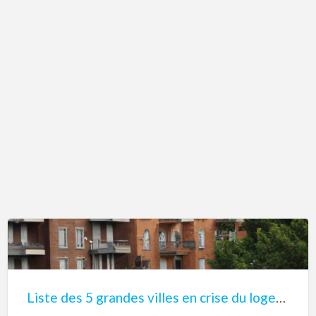
Liste
des
5
Liste des 5 grandes villes en crise du logement au Québec
grandes