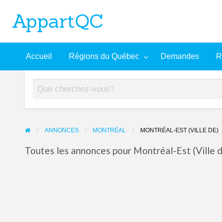
AppartQC
L'incontournable plateforme d'appartements à louer
Recherche
À
Accueil
Régions du Québec
Demandes
R
mandes
Aide
avancée
propos
ANNONCES
MONTRÉAL
MONTRÉAL-EST (VILLE DE)
Toutes les annonces pour Montréal-Est (Ville d