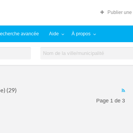
Publier une
echerche avancée
Aide
À propos
e) (29)
RS
Fe
Page 1 de 3
for
ad
tag
Mon