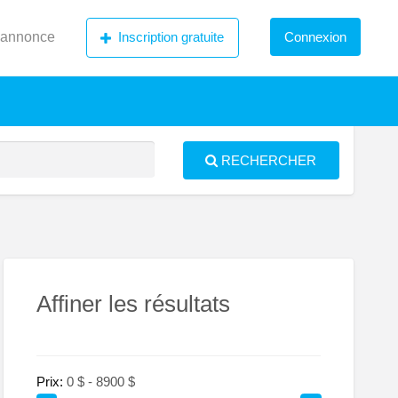
 annonce
Inscription gratuite
Connexion
RECHERCHER
S
ed
Affiner les résultats
Prix:
tréal-