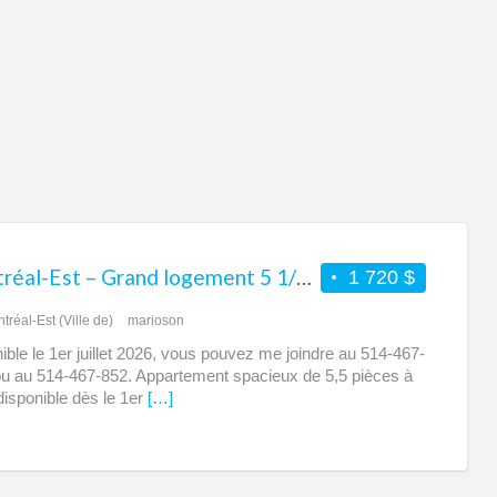
Est
(Vil
de)
Montréal-Est – Grand logement 5 1/2 à louer
1 720 $
tréal-Est (Ville de)
marioson
ible le 1er juillet 2026, vous pouvez me joindre au 514-467-
u au 514-467-852. Appartement spacieux de 5,5 pièces à
 disponible dès le 1er
[…]