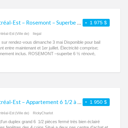
Montréal-Est – Rosemont – Superbe appartement 6 1/2 rénové à louer – Moderne – Très grand – Rez-de-jardin
1 975 $
tréal-Est (Ville de)
llegal
s sur rendez-vous dimanche 3 mai Disponible pour bail
t entre maintenant et 1er juillet. Électricité comprise;
onnement inclus. ROSEMONT –superbe 6 ½ rénové,
rne
[…]
Montréal-Est – Appartement 6 1/2 à louer
1 950 $
tréal-Est (Ville de)
RickyCharlot
un duplex grand 6 1/2 pièces fermé très bien éclairé
es fenêtres des 4 coins Situé a deux pas centre d’achat et