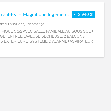
Montréal-Est – Magnifique logement 5 1/2 à louer avec salle familiale au sous-sol + garage
2 940 $
tréal-Est (Ville de)
vaness ngo
FIQUE 5 1/2 AVEC SALLE FAMILIALE AU SOUS SOL +
GE. ENTREE LAVEUSE SECHEUSE, 2 BALCONS.
S EXTERIEURE, SYSTEME D’ALARME+ASPIRATEUR
RALE