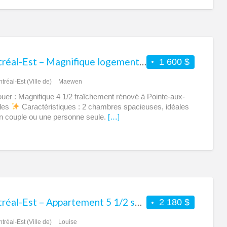
Montréal-Est – Magnifique logement 4 1/2 entièrement rénové à louer
1 600 $
tréal-Est (Ville de)
Maewen
ouer : Magnifique 4 1/2 fraîchement rénové à Pointe-aux-
les
Caractéristiques : 2 chambres spacieuses, idéales
n couple ou une personne seule.
[…]
Montréal-Est – Appartement 5 1/2 sympa à louer dans Homa
2 180 $
tréal-Est (Ville de)
Louise