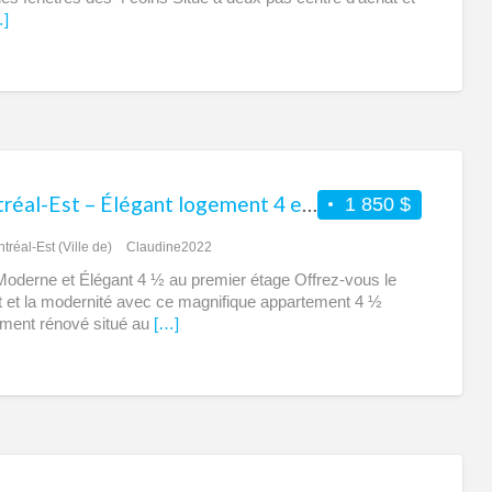
]
Montréal-Est – Élégant logement 4 et demi à louer
1 850 $
tréal-Est (Ville de)
Claudine2022
Moderne et Élégant 4 ½ au premier étage Offrez-vous le
t et la modernité avec ce magnifique appartement 4 ½
ment rénové situé au
[…]