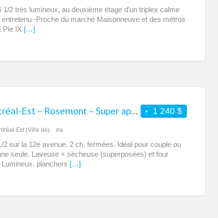
 1/2 très lumineux, au deuxième étage d’un triplex calme
n entretenu -Proche du marché Maisonneuve et des métros
t Pie IX
[…]
Montréal-Est – Rosemont – Super appartement 4 1/2 à louer
1 240 $
tréal-Est (Ville de)
ira
 1/2 sur la 12e avenue. 2 ch. fermées. Idéal pour couple ou
ne seule. Laveuse + sécheuse (superposées) et four
. Lumineux. planchers
[…]