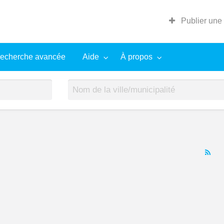
Publier une
echerche avancée
Aide
À propos
RS
Fe
for
ad
tag
De