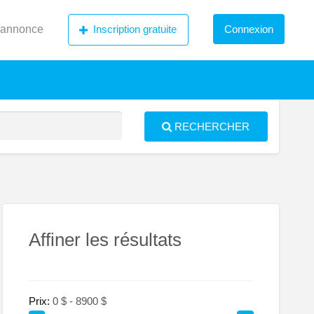
 annonce
Inscription gratuite
Connexion
RECHERCHER
S
ed
Affiner les résultats
Prix:
ux-