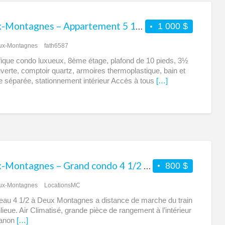
Deux-Montagnes – Appartement 5 1/2 à louer
1 000 $
ux-Montagnes
fath6587
ique condo luxueux, 8ème étage, plafond de 10 pieds, 3½
uverte, comptoir quartz, armoires thermoplastique, bain et
 séparée, stationnement intérieur Accès à tous
[…]
Deux-Montagnes – Grand condo 4 1/2 à louer
800 $
ux-Montagnes
LocationsMC
eau 4 1/2 à Deux Montagnes a distance de marche du train
lieue. Air Climatisé, grande pièce de rangement à l’intérieur
banon
[…]