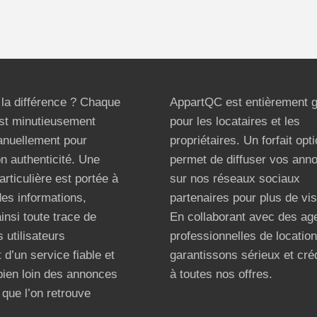
t la différence ? Chaque
AppartQC est entièrement g
st minutieusement
pour les locataires et les
anuellement pour
propriétaires. Un forfait opt
on authenticité. Une
permet de diffuser vos ann
articulière est portée à
sur nos réseaux sociaux
 des informations,
partenaires pour plus de visi
ainsi toute trace de
En collaborant avec des ag
 utilisateurs
professionnelles de locatio
 d’un service fiable et
garantissons sérieux et créd
bien loin des annonces
à toutes nos offres.
que l’on retrouve