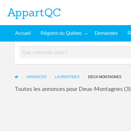
AppartQC
L'incontournable plateforme d'appartements à louer
Recherche
À
Accueil
Régions du Québec
Demandes
R
mandes
Aide
avancée
propos
ANNONCES
LAURENTIDES
DEUX-MONTAGNES
Toutes les annonces pour Deux-Montagnes (3)