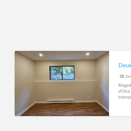
Deux-
Montagnes
Deux
–
De
3
1/2
Magnif
d’Oka 
à
transp
louer