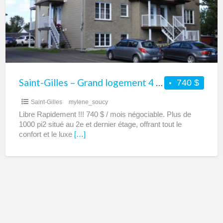
logement
4
1/2
à
louer
–
Saint-Gilles – Grand logement 4 1/2 à louer – 2 chambres
740 $
2
Saint-Gilles
mylene_soucy
chambres
Libre Rapidement !!! 740 $ / mois négociable. Plus de
1000 pi2 situé au 2e et dernier étage, offrant tout le
confort et le luxe
[…]