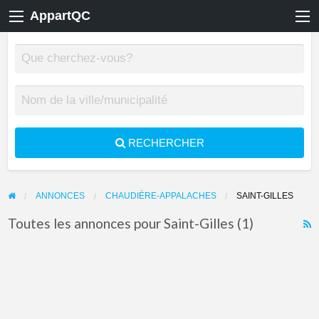
AppartQC
RECHERCHER
ANNONCES
CHAUDIÈRE-APPALACHES
SAINT-GILLES
Toutes les annonces pour Saint-Gilles (1)
F
f
a
t
S