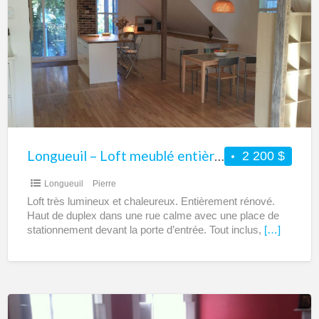
Loft
meublé
entièrement
équipé
à
louer
–
Tout
Longueuil – Loft meublé entièrement équipé à louer – Tout inclus – Court ou moyen terme
2 200 $
inclus
Longueuil
Pierre
–
Loft très lumineux et chaleureux. Entièrement rénové.
Court
Haut de duplex dans une rue calme avec une place de
ou
stationnement devant la porte d’entrée. Tout inclus,
[…]
moyen
terme
Vieux-