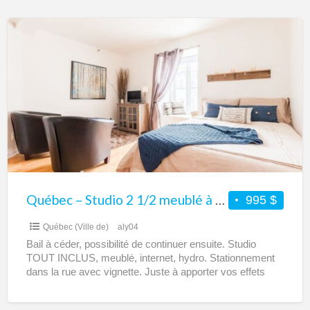
Québec
–
Studio
2
1/2
meublé
à
céder
Québec – Studio 2 1/2 meublé à céder
995 $
Québec (Ville de)
aly04
Bail à céder, possibilité de continuer ensuite. Studio
TOUT INCLUS, meublé, internet, hydro. Stationnement
dans la rue avec vignette. Juste à apporter vos effets
personnels.
[…]