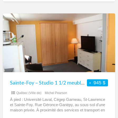
Sainte-
Foy
–
Studio
1
1/2
meublé
tout
inclus
à
Sainte-Foy – Studio 1 1/2 meublé tout inclus à louer
945 $
louer
Québec (Ville de)
Michel Pearson
À pied : Université Laval, Cégep Garneau, St-Lawrence
et Sainte-Foy. Rue Géronce-Gariépy, au sous-sol d’une
maison privée. À proximité des services et transport en
commun.
[…]