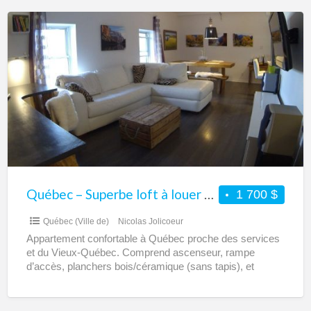
Québec
–
Superbe
loft
à
louer
+
stationnement
Québec – Superbe loft à louer + stationnement
1 700 $
Québec (Ville de)
Nicolas Jolicoeur
Appartement confortable à Québec proche des services
et du Vieux-Québec. Comprend ascenseur, rampe
d’accès, planchers bois/céramique (sans tapis), et
déneigement. Entrée laveuse/sécheuse, nombreux
rangements (walk-in,
[…]