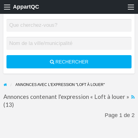
AppartQC
RECHERCHER
ANNONCES AVEC L'EXPRESSION "LOFT À LOUER"
Annonces contenant l'expression « Loft à louer »
(13)
F
f
Page 1 de 2
a
t
L