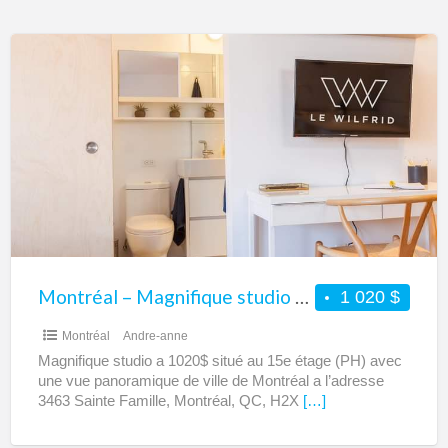
Montréal
–
Magnifique
studio
à
louer
Montréal – Magnifique studio à louer
1 020 $
Montréal
Andre-anne
Magnifique studio a 1020$ situé au 15e étage (PH) avec
une vue panoramique de ville de Montréal a l’adresse
3463 Sainte Famille, Montréal, QC, H2X
[…]