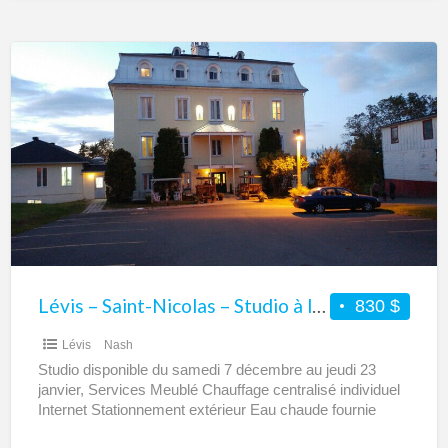
Lévis
–
Saint-
Nicolas
–
Studio
à
louer
Lévis – Saint-Nicolas – Studio à louer
830 $
Lévis
Nash
Studio disponible du samedi 7 décembre au jeudi 23
janvier, Services Meublé Chauffage centralisé individuel
Internet Stationnement extérieur Eau chaude fournie
Salle de lavage (laveuse,
[…]