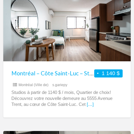
–
Côte
Saint-
Luc
–
Studio
à
louer
Montréal – Côte Saint-Luc – Studio à louer
1 140 $
Montréal (Ville de)
s.gariepy
Studios à partir de 1140 $ / mois, Quartier de choix!
Découvrez votre nouvelle demeure au 5555 Avenue
Trent, au cœur de Côte Saint-Luc. Cet
[…]