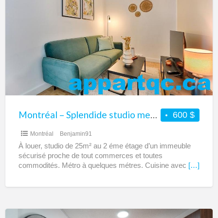
–
Splendide
studio
meublé
tout
équipé
à
louer
Montréal – Splendide studio meublé tout équipé à louer
600 $
Montréal
Benjamin91
À louer, studio de 25m² au 2 éme étage d’un immeuble
sécurisé proche de tout commerces et toutes
commodités. Métro à quelques métres. Cuisine avec
[…]
Montréal