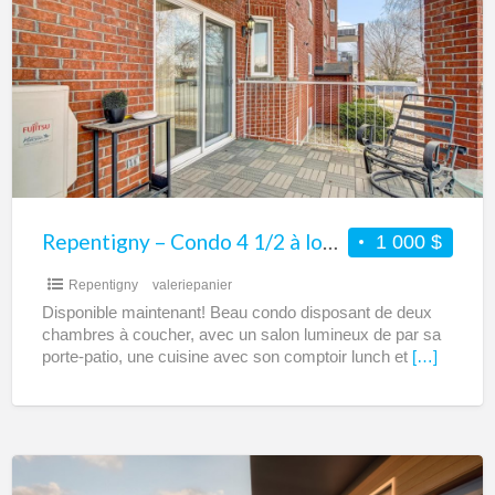
Condo
4
1/2
à
louer
–
Idéalement
située
Repentigny – Condo 4 1/2 à louer – Idéalement située – À proximité de toutes les commodités
1 000 $
–
Repentigny
valeriepanier
À
Disponible maintenant! Beau condo disposant de deux
proximité
chambres à coucher, avec un salon lumineux de par sa
de
porte-patio, une cuisine avec son comptoir lunch et
[…]
toutes
les
commodités
Repentigny