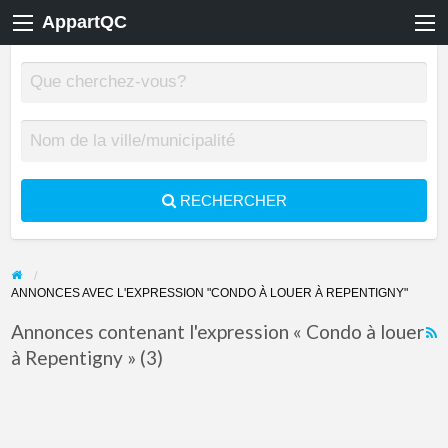
AppartQC
RECHERCHER
ANNONCES AVEC L'EXPRESSION "CONDO À LOUER À REPENTIGNY"
Annonces contenant l'expression « Condo à louer
à Repentigny » (3)
F
f
a
t