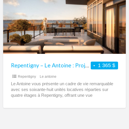
–
Le
Antoine
:
Projet
habitation
à
louer
Repentigny – Le Antoine : Projet habitation à louer
1 365 $
Repentigny
Le antoine
Le Antoine vous présente un cadre de vie remarquable
avec ses soixante-huit unités locatives réparties sur
quatre étages à Repentigny, offrant une vue
spectaculaire sur
[…]