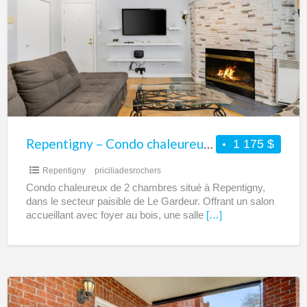
Condo
chaleureux
de
2
chambres
à
louer
–
Repentigny – Condo chaleureux de 2 chambres à louer – Secteur paisible de Le Gardeur
1 175 $
Secteur
Repentigny
priciliadesrochers
paisible
Condo chaleureux de 2 chambres situé à Repentigny,
de
dans le secteur paisible de Le Gardeur. Offrant un salon
Le
accueillant avec foyer au bois, une salle
[…]
Gardeur
Repentigny
–