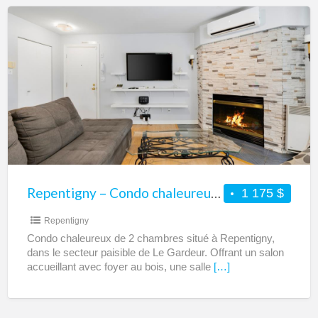
Repentigny
–
Condo
chaleureux
de
2
chambres
à
louer
–
Repentigny – Condo chaleureux de 2 chambres à louer – Secteur paisible de Le Gardeur
1 175 $
Secteur
Repentigny
paisible
Condo chaleureux de 2 chambres situé à Repentigny,
de
dans le secteur paisible de Le Gardeur. Offrant un salon
Le
accueillant avec foyer au bois, une salle
[…]
Gardeur