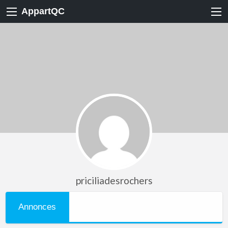
AppartQC
priciliadesrochers
Annonces