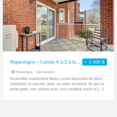
–
Condo
4
1/2
à
louer
–
Idéalement
située
Repentigny – Condo 4 1/2 à louer – Idéalement située – À proximité de toutes les commodités
1 000 $
–
Repentigny
valeriepanier
À
Disponible maintenant! Beau condo disposant de deux
proximité
chambres à coucher, avec un salon lumineux de par sa
de
porte-patio, une cuisine avec son comptoir lunch et
[…]
toutes
les
commodités