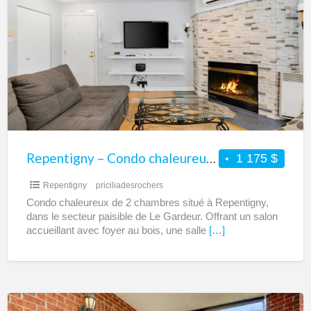
–
Condo
chaleureux
de
2
chambres
à
louer
–
Repentigny – Condo chaleureux de 2 chambres à louer – Secteur paisible de Le Gardeur
1 175 $
Secteur
Repentigny
priciliadesrochers
paisible
Condo chaleureux de 2 chambres situé à Repentigny,
de
dans le secteur paisible de Le Gardeur. Offrant un salon
Le
accueillant avec foyer au bois, une salle
[…]
Gardeur
Repentigny