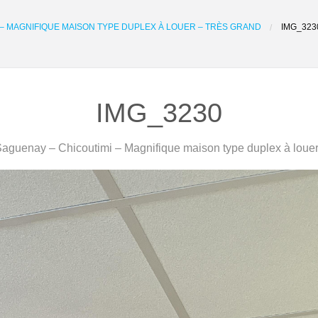
 – MAGNIFIQUE MAISON TYPE DUPLEX À LOUER – TRÈS GRAND
IMG_323
IMG_3230
aguenay – Chicoutimi – Magnifique maison type duplex à louer