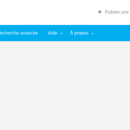
Publier une
echerche avancée
Aide
À propos