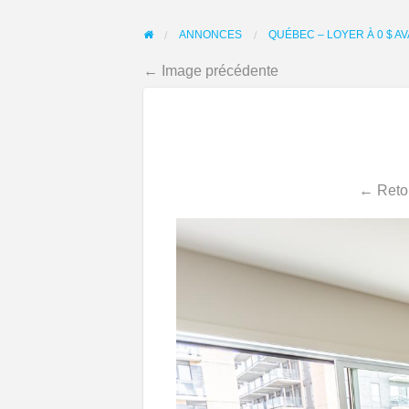
ANNONCES
QUÉBEC – LOYER À 0 $ AV
← Image précédente
← Retou