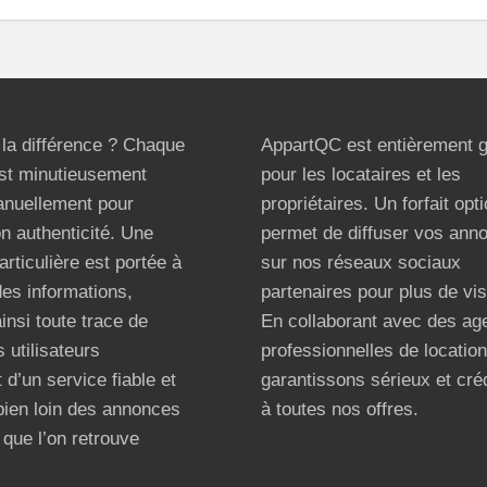
t la différence ? Chaque
AppartQC est entièrement g
st minutieusement
pour les locataires et les
anuellement pour
propriétaires. Un forfait opt
on authenticité. Une
permet de diffuser vos ann
articulière est portée à
sur nos réseaux sociaux
 des informations,
partenaires pour plus de visi
ainsi toute trace de
En collaborant avec des ag
 utilisateurs
professionnelles de locatio
 d’un service fiable et
garantissons sérieux et créd
bien loin des annonces
à toutes nos offres.
que l’on retrouve