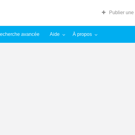
Publier une
echerche avancée
Aide
À propos