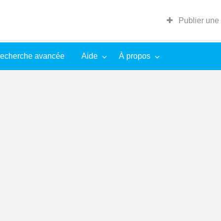
Publier une
echerche avancée
Aide
À propos