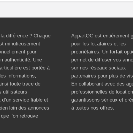
t la différence ? Chaque
AppartQC est entièrement g
st minutieusement
pour les locataires et les
anuellement pour
propriétaires. Un forfait opt
on authenticité. Une
permet de diffuser vos ann
articulière est portée à
sur nos réseaux sociaux
 des informations,
partenaires pour plus de visi
ainsi toute trace de
En collaborant avec des ag
 utilisateurs
professionnelles de locatio
 d’un service fiable et
garantissons sérieux et créd
bien loin des annonces
à toutes nos offres.
que l’on retrouve