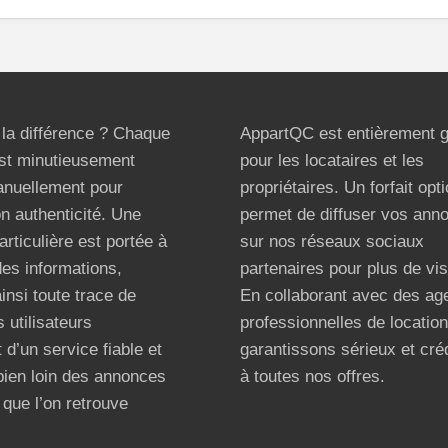
t la différence ? Chaque
AppartQC est entièrement g
st minutieusement
pour les locataires et les
anuellement pour
propriétaires. Un forfait opt
on authenticité. Une
permet de diffuser vos ann
articulière est portée à
sur nos réseaux sociaux
 des informations,
partenaires pour plus de visi
ainsi toute trace de
En collaborant avec des ag
 utilisateurs
professionnelles de locatio
 d’un service fiable et
garantissons sérieux et créd
bien loin des annonces
à toutes nos offres.
que l’on retrouve