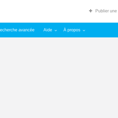
Publier une
echerche avancée
Aide
À propos