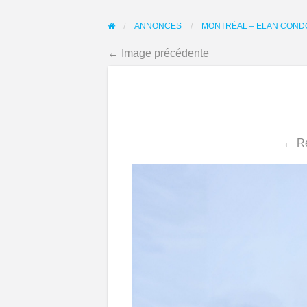
ANNONCES
MONTRÉAL – ELAN CONDO
← Image précédente
← Re