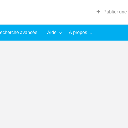
Publier une
echerche avancée
Aide
À propos