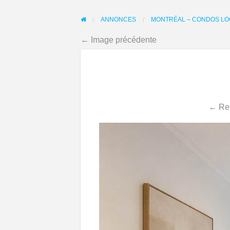
ANNONCES
MONTRÉAL – CONDOS LOC
← Image précédente
← Ret