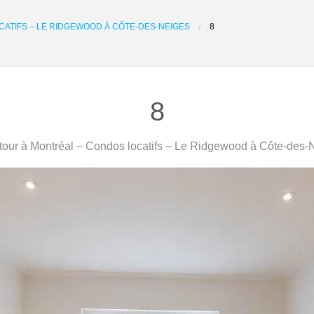
ATIFS – LE RIDGEWOOD À CÔTE-DES-NEIGES
8
8
our à Montréal – Condos locatifs – Le Ridgewood à Côte-des-