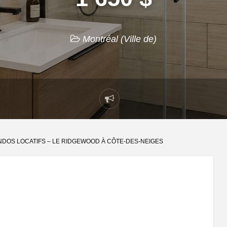
Montréal (Ville de)
Signaler
un
problème
DOS LOCATIFS – LE RIDGEWOOD À CÔTE-DES-NEIGES