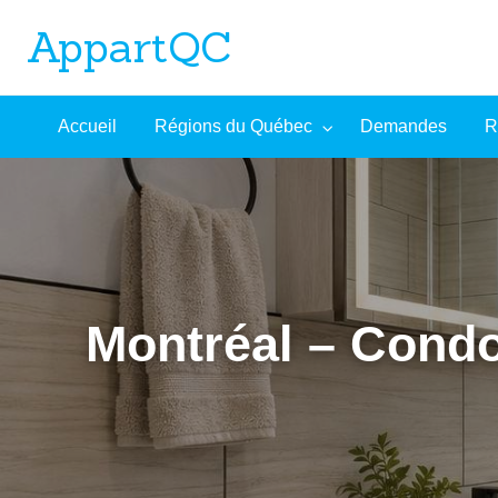
AppartQC
L'incontournable plateforme d'appartements à louer
Recherche
À
Accueil
Régions du Québec
Demandes
R
mandes
Aide
avancée
propos
Montréal – Condo