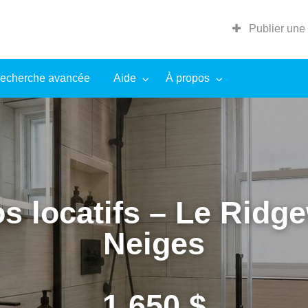
Publier une
echerche avancée
Aide
À propos
s locatifs – Le Ridg
Neiges
1 650 $