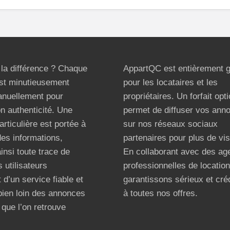
t la différence ? Chaque
AppartQC est entièrement g
st minutieusement
pour les locataires et les
anuellement pour
propriétaires. Un forfait opt
on authenticité. Une
permet de diffuser vos ann
articulière est portée à
sur nos réseaux sociaux
 des informations,
partenaires pour plus de visi
ainsi toute trace de
En collaborant avec des ag
 utilisateurs
professionnelles de locatio
 d’un service fiable et
garantissons sérieux et créd
bien loin des annonces
à toutes nos offres.
que l’on retrouve