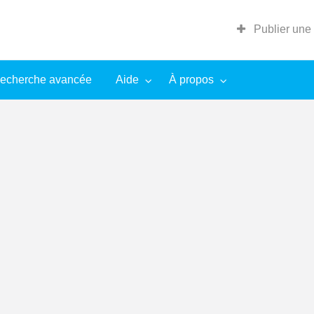
Publier une
echerche avancée
Aide
À propos