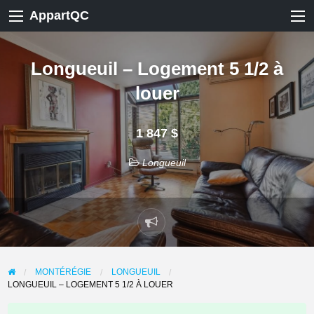
AppartQC
Longueuil – Logement 5 1/2 à
louer
1 847 $
Longueuil
Signaler
un
problème
MONTÉRÉGIE
LONGUEUIL
LONGUEUIL – LOGEMENT 5 1/2 À LOUER