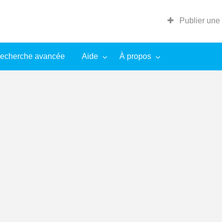
Publier une
echerche avancée
Aide
À propos