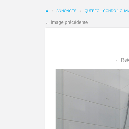
ANNONCES
QUÉBEC – CONDO 1 CHAMB
← Image précédente
← Reto