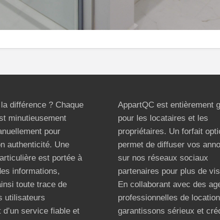
t la différence ? Chaque
AppartQC est entièrement g
st minutieusement
pour les locataires et les
anuellement pour
propriétaires. Un forfait opt
on authenticité. Une
permet de diffuser vos ann
articulière est portée à
sur nos réseaux sociaux
 des informations,
partenaires pour plus de visi
ainsi toute trace de
En collaborant avec des ag
 utilisateurs
professionnelles de locatio
 d’un service fiable et
garantissons sérieux et créd