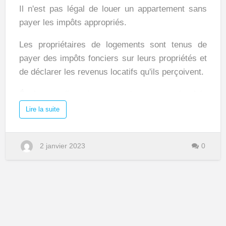
sans
Il n'est pas légal de louer un appartement sans
payer
payer les impôts appropriés.
d’impôts
Les propriétaires de logements sont tenus de
?
payer des impôts fonciers sur leurs propriétés et
de déclarer les revenus locatifs qu'ils perçoivent.
Également, il est important de respecter les lois
et les règlementations locales en matière de
a
Lire la suite
b
location de propriétés. Notamment en matière de
o
u
t
sécurité, d'équipements et de normes
C
o
2 janvier 2023
0
d'habitation.
m
m
e
n
Il est conseillé de se renseigner auprès d'un
t
l
expert-comptable ou d'un avocat pour savoir
o
u
comment déclarer les revenus locatifs et payer
e
r
les impôts appropriés.
u
n
a