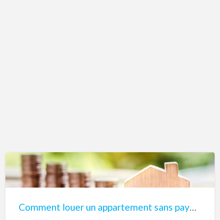
Comment
louer
un
Comment louer un appartement sans payer d’impôts ?
appartement