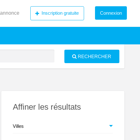
 annonce
Inscription gratuite
Connexion
RECHERCHER
S
ed
Affiner les résultats
Villes
spésie