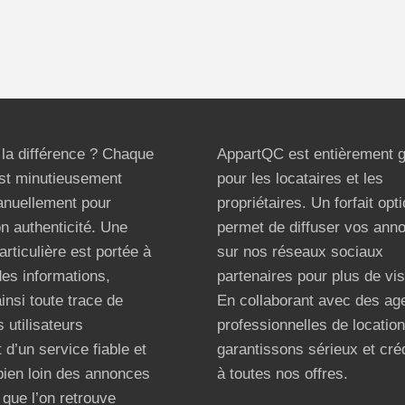
t la différence ? Chaque
AppartQC est entièrement g
st minutieusement
pour les locataires et les
anuellement pour
propriétaires. Un forfait opt
on authenticité. Une
permet de diffuser vos ann
articulière est portée à
sur nos réseaux sociaux
 des informations,
partenaires pour plus de visi
ainsi toute trace de
En collaborant avec des ag
 utilisateurs
professionnelles de locatio
 d’un service fiable et
garantissons sérieux et créd
bien loin des annonces
à toutes nos offres.
que l’on retrouve