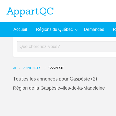
AppartQC
L'incontournable plateforme d'appartements à louer
Recherche
À
Accueil
Régions du Québec
Demandes
R
mandes
Aide
avancée
propos
ANNONCES
GASPÉSIE
Toutes les annonces pour Gaspésie (2)
Région de la Gaspésie–Iles-de-la-Madeleine