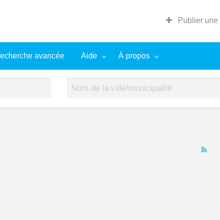
Publier une
echerche avancée
Aide
À propos
RS
Fe
for
ad
tag
Ga