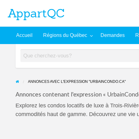
AppartQC
L'incontournable plateforme d'appartements à louer
Recherche
À
Accueil
Régions du Québec
Demandes
R
mandes
Aide
avancée
propos
ANNONCES AVEC L'EXPRESSION "URBAINCONDO.CA"
Annonces contenant l'expression « UrbainCondo
Explorez les condos locatifs de luxe à Trois-Riv
commodités haut de gamme. Découvrez une vie ur