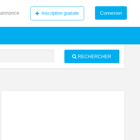
 annonce
Inscription gratuite
Connexion
RECHERCHER
S
ed
ainCondo.ca