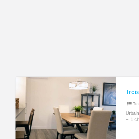
Trois-
Rivières
–
Tro
Condos
3
Urbain
– 1 ch
1/2,
4
1/2