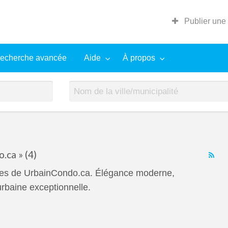
Publier une
echerche avancée
Aide
À propos
.ca » (4)
RS
Fe
ières de UrbainCondo.ca. Élégance moderne,
for
baine exceptionnelle.
ad
tag
Urb