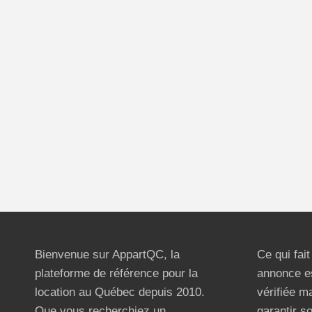
Bienvenue sur AppartQC, la
Ce qui fai
plateforme de référence pour la
annonce e
location au Québec depuis 2010.
vérifiée m
Que vous recherchiez un
garantir s