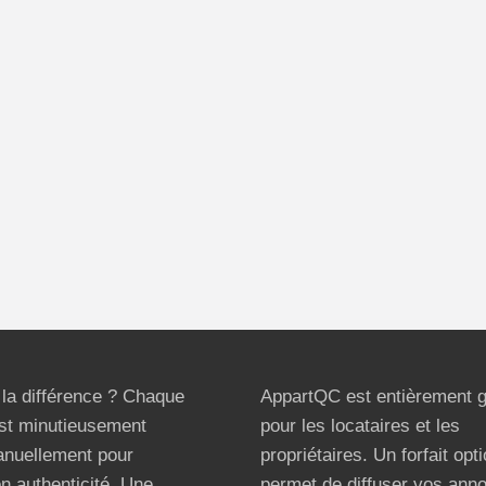
t la différence ? Chaque
AppartQC est entièrement g
st minutieusement
pour les locataires et les
anuellement pour
propriétaires. Un forfait opt
on authenticité. Une
permet de diffuser vos ann