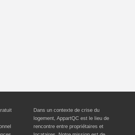
ratuit
Dans un contexte de crise du
logement, AppartQC est le lieu de
ionnel
rencontre entre propriétaires et
onces
locataires. Notre mission est de