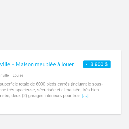
de
Blai
ville – Maison meublée à louer
8 900 $
inville
Louise
superficie totale de 6000 pieds carrés (incluant le sous-
donc très spacieuse, sécurisée et climatisée, très bien
risée, deux (2) garages intérieurs pour trois
[…]