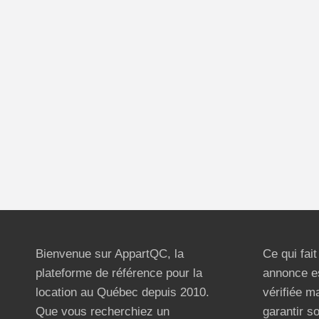
Bienvenue sur AppartQC, la
Ce qui fai
plateforme de référence pour la
annonce e
location au Québec depuis 2010.
vérifiée m
Que vous recherchiez un
garantir s