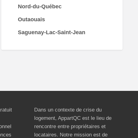
Nord-du-Québec
Outaouais
Saguenay-Lac-Saint-Jean
ratuit
Dans un contexte de crise du
logement, AppartQC est le lieu de
ionnel
rencontre entre propriétaires et
onces
locataires. Notre mission est de