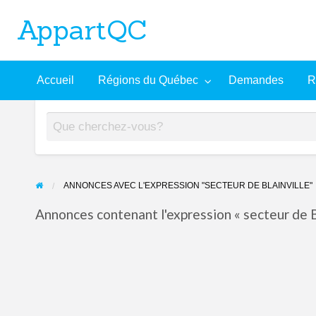
AppartQC
L'incontournable plateforme d'appartements à louer
Recherche
À
Accueil
Régions du Québec
Demandes
R
mandes
Aide
avancée
propos
ANNONCES AVEC L'EXPRESSION "SECTEUR DE BLAINVILLE"
Annonces contenant l'expression « secteur de Bl