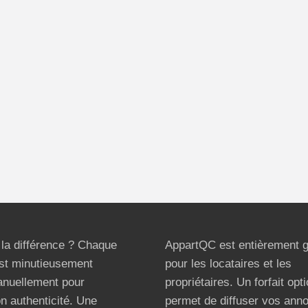
t la différence ? Chaque
AppartQC est entièrement g
st minutieusement
pour les locataires et les
anuellement pour
propriétaires. Un forfait opt
on authenticité. Une
permet de diffuser vos ann