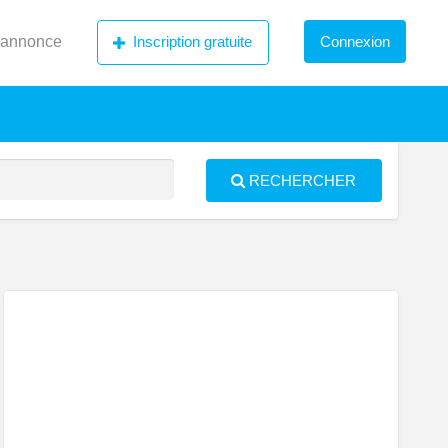
 annonce
Inscription gratuite
Connexion
RECHERCHER
S
ed
teur