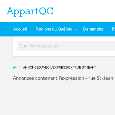
AppartQC
L'incontournable plateforme d'appartements à louer
Recherche
À
Accueil
Régions du Québec
Demandes
R
mandes
Aide
avancée
propos
ANNONCES AVEC L'EXPRESSION "RUE ST-JEAN"
Annonces contenant l'expression « rue St-Jean »