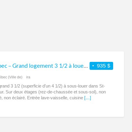
St-
Je
Québec – Grand logement 3 1/2 à louer dans Saint-Sauveur
935 $
bec (Ville de)
ira
rand 3 1/2 (superficie d’un 4 1/2) à sous-louer dans St-
r. Sur deux étages (rez-de-chaussée et sous-sol), non
é, non éclairé. Entrée lave-vaisselle, cuisine
[…]