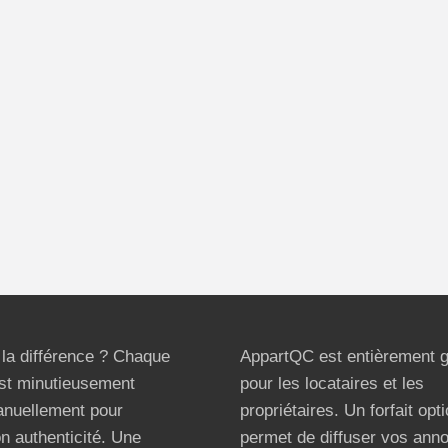
t la différence ? Chaque
AppartQC est entièrement g
st minutieusement
pour les locataires et les
anuellement pour
propriétaires. Un forfait opt
on authenticité. Une
permet de diffuser vos ann