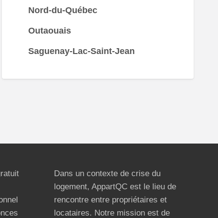
Nord-du-Québec
Outaouais
Saguenay-Lac-Saint-Jean
ratuit
Dans un contexte de crise du
logement, AppartQC est le lieu de
ionnel
rencontre entre propriétaires et
onces
locataires. Notre mission est de