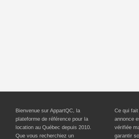
Bienvenue sur AppartQC, la
Ce qui fai
plateforme de référence pour la
annonce e
location au Québec depuis 2010.
vérifiée m
Que vous recherchiez un
garantir s