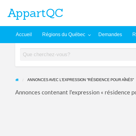
AppartQC
L'incontournable plateforme d'appartements à louer
Recherche
À
Accueil
Régions du Québec
Demandes
R
mandes
Aide
avancée
propos
ANNONCES AVEC L'EXPRESSION "RÉSIDENCE POUR AÎNÉS"
Annonces contenant l'expression « résidence po