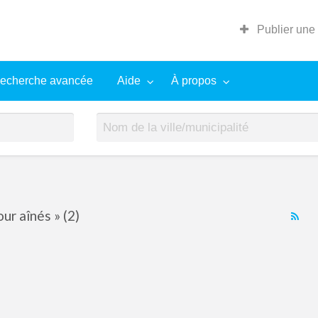
Publier une
echerche avancée
Aide
À propos
ur aînés » (2)
RS
Fe
for
ad
tag
rés