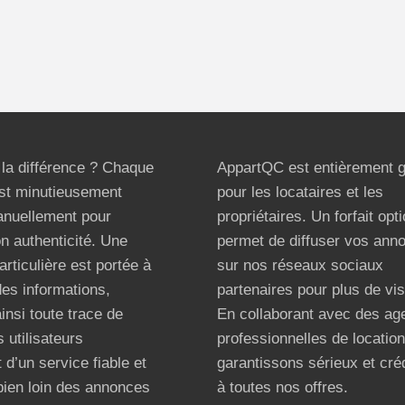
t la différence ? Chaque
AppartQC est entièrement g
st minutieusement
pour les locataires et les
anuellement pour
propriétaires. Un forfait opt
on authenticité. Une
permet de diffuser vos ann
articulière est portée à
sur nos réseaux sociaux
 des informations,
partenaires pour plus de visi
ainsi toute trace de
En collaborant avec des ag
 utilisateurs
professionnelles de locatio
 d’un service fiable et
garantissons sérieux et créd
bien loin des annonces
à toutes nos offres.