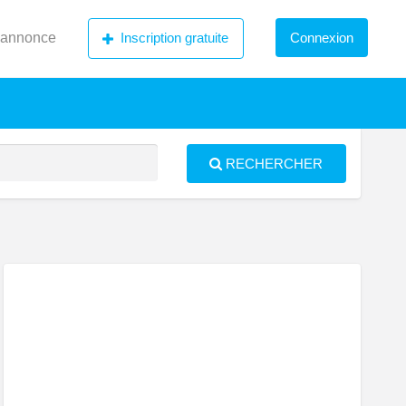
 annonce
Inscription gratuite
Connexion
RECHERCHER
S
ed
idence