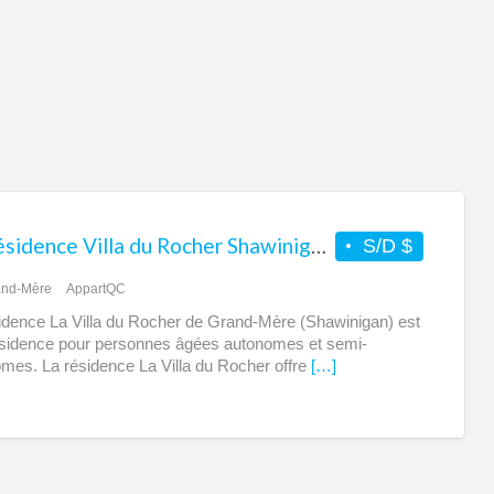
pou
aîn
La Résidence Villa du Rocher Shawinigan Grand-Mère – Résidence pour personnes âgées aînées semi et autonomes
S/D $
and-Mère
AppartQC
idence La Villa du Rocher de Grand-Mère (Shawinigan) est
sidence pour personnes âgées autonomes et semi-
mes. La résidence La Villa du Rocher offre
[…]