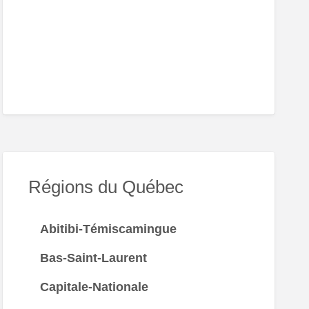
r
és
Régions du Québec
Abitibi-Témiscamingue
Bas-Saint-Laurent
Capitale-Nationale