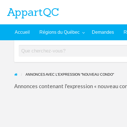
AppartQC
L'incontournable plateforme d'appartements à louer
Recherche
À
Accueil
Régions du Québec
Demandes
R
mandes
Aide
avancée
propos
ANNONCES AVEC L'EXPRESSION "NOUVEAU CONDO"
Annonces contenant l'expression « nouveau con