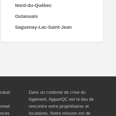
Nord-du-Québec
Outaouais
Saguenay-Lac-Saint-Jean
ratuit
Dans un contexte de crise du
logement, AppartQC est le lieu de
ionnel
rencontre entre propriétaires et
onces
locataires. Notre mission est de