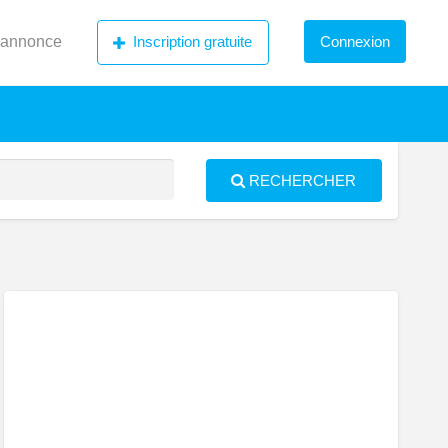
 annonce
Inscription gratuite
Connexion
RECHERCHER
S
ed
uveau