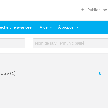
Publier une
echerche avancée
Aide
À propos
do » (1)
RS
Fe
for
ad
tag
no