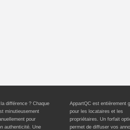
t la différence ? Chaque
AppartQC est entièrement g
st minutieusement
pour les locataires et les
anuellement pour
propriétaires. Un forfait opt
on authenticité. Une
permet de diffuser vos ann