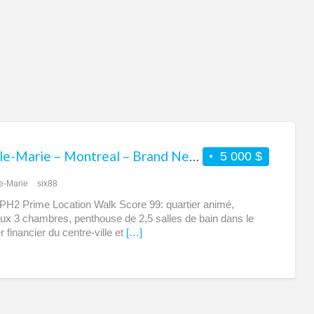
co
ᐅ Ville-Marie – Montreal – Brand New Penthouse 3 Bed+2.5 Bath Downtown – Skyline View
5 000 $
le-Marie
six88
 PH2 Prime Location Walk Score 99: quartier animé,
ux 3 chambres, penthouse de 2,5 salles de bain dans le
r financier du centre-ville et
[…]