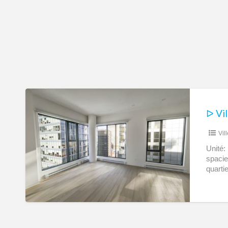
ᐅ
Ville-
Marie
Vil
–
Montreal
Unité:
spacie
–
quartie
Brand
New
Penthouse
3