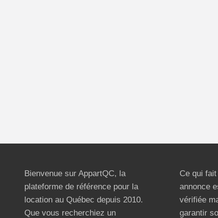
Bienvenue sur AppartQC, la
Ce qui fai
plateforme de référence pour la
annonce e
location au Québec depuis 2010.
vérifiée m
Que vous recherchiez un
garantir s