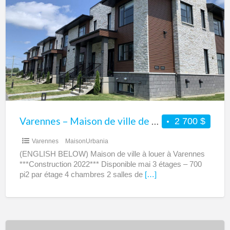
–
Maison
de
ville
de
4
chambres
à
louer
Varennes – Maison de ville de 4 chambres à louer
2 700 $
Varennes
MaisonUrbania
(ENGLISH BELOW) Maison de ville à louer à Varennes
***Construction 2022*** Disponible mai 3 étages – 700
pi2 par étage 4 chambres 2 salles de
[…]
Québec