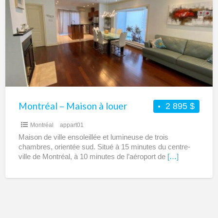
Maison
à
louer
Montréal – Maison à louer
2 895 $
Montréal
appart01
Maison de ville ensoleillée et lumineuse de trois
chambres, orientée sud. Situé à 15 minutes du centre-
ville de Montréal, à 10 minutes de l’aéroport de
[…]