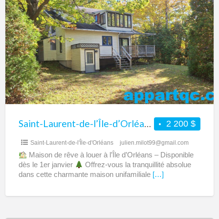
Saint-
Laurent-
de-
l’Île-
d’Orléans
–
Maison
de
rêve
à
Saint-Laurent-de-l’Île-d’Orléans – Maison de rêve à louer
2 200 $
louer
Saint-Laurent-de-l'Île-d'Orléans
julien.milot99@gmail.com
Maison de rêve à louer à l’Île d’Orléans – Disponible
dès le 1er janvier
Offrez-vous la tranquillité absolue
dans cette charmante maison unifamiliale
[…]