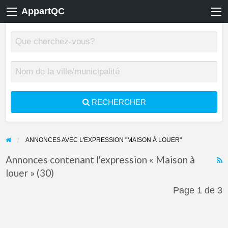
AppartQC
RECHERCHER
ANNONCES AVEC L'EXPRESSION "MAISON À LOUER"
Annonces contenant l'expression « Maison à
louer » (30)
F
f
Page 1 de 3
a
t
M