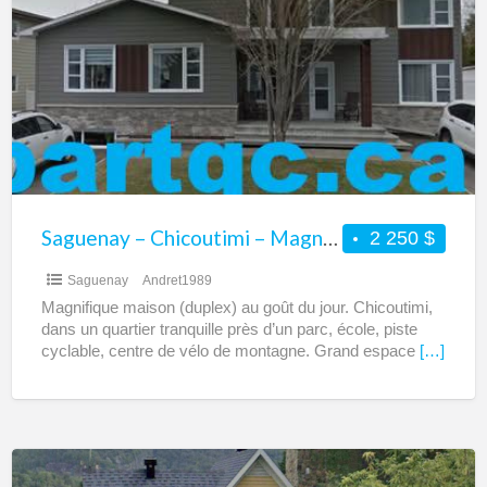
Chicoutimi
–
Magnifique
maison
type
duplex
à
louer
Saguenay – Chicoutimi – Magnifique maison type duplex à louer – Très grand
2 250 $
–
Saguenay
Andret1989
Très
Magnifique maison (duplex) au goût du jour. Chicoutimi,
grand
dans un quartier tranquille près d’un parc, école, piste
cyclable, centre de vélo de montagne. Grand espace
[…]
Piedmont