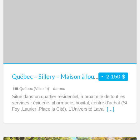
–
Sillery
–
Maison
à
louer
Québec – Sillery – Maison à louer
2 150 $
Québec (Ville de)
darenc
Situé dans un quartier résidentiel, à proximité de tout les
services : épicerie, pharmacie, hôpital, centre d’achat (St
Foy ,Laurier ,Place la Cité), L’Université Laval,
[…]