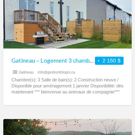
Logement
3
chambres
–
Maison
5
1/2
à
Gatineau – Logement 3 chambres – Maison 5 1/2 à louer – Haut duplex
2 150 $
louer
Gatineau
info@gestiontrilogis.ca
–
Chambre(s): 3 Salle de bain(s): 2 Construction neuve /
Haut
Disponible pour aménagement 1 janvier Disponibilité: dès
duplex
maintenant *** bienvenue au animaux de compagnie***
Profitez de
[…]
Amherst
–