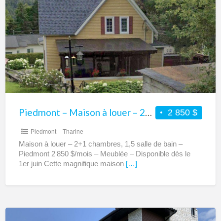
–
Maison
à
louer
–
2+1
chambres
–
1,5
Piedmont – Maison à louer – 2+1 chambres – 1,5 salle de bain
2 850 $
salle
Piedmont
Tharine
de
Maison à louer – 2+1 chambres, 1,5 salle de bain –
bain
Piedmont 2 850 $/mois – Meublée – Disponible dès le
1er juin Cette magnifique maison
[…]
Varennes