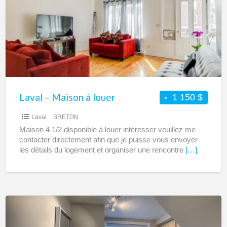
à
louer
Laval – Maison à louer
1 150 $
Laval
BRETON
Maison 4 1/2 disponible à louer intéresser veuillez me
contacter directement afin que je puisse vous envoyer
les détails du logement et organiser une rencontre
[…]
Laval
–