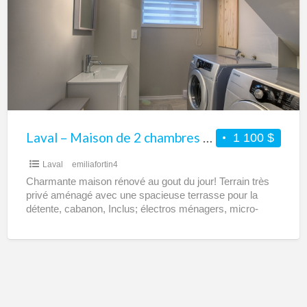
Maison
de
2
chambres
à
louer
Laval – Maison de 2 chambres à louer
1 100 $
Laval
emiliafortin4
Charmante maison rénové au gout du jour! Terrain très
privé aménagé avec une spacieuse terrasse pour la
détente, cabanon, Inclus; électros ménagers, micro-
onde, tondeuse, unité
[…]