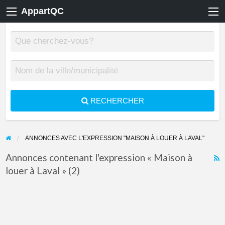
AppartQC
RECHERCHER
ANNONCES AVEC L'EXPRESSION "MAISON À LOUER À LAVAL"
Annonces contenant l'expression « Maison à
louer à Laval » (2)
F
f
a
t
M