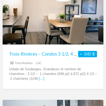
Rivières
–
Condos
3
1/2,
4
1/2
et
5
Trois-Rivières – Condos 3 1/2, 4 1/2 et 5 1/2 à louer – Urbain de Soulanges
S/D $
1/2
Trois-Rivières
LGC
à
Urbain de Soulanges. Grandeurs et nombre de
louer
chambres : 3 1/2 – 1 chambre (846 pi2 à 872 pi2) 4 1/2 –
–
2 chambres (1148
[…]
Urbain
de
Soulanges
Trois-