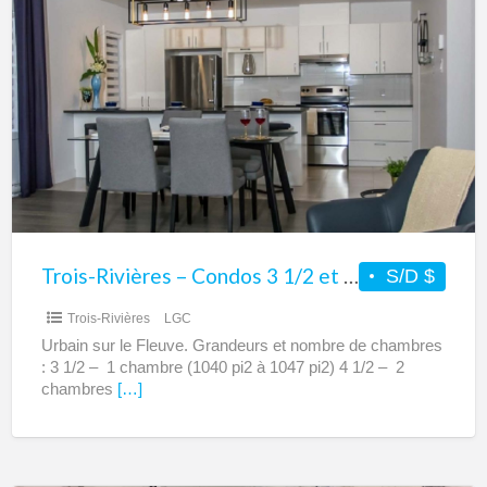
Trois-
Rivières
–
Condos
3
1/2
et
4
1/2
à
Trois-Rivières – Condos 3 1/2 et 4 1/2 à louer – Urbain sur le Fleuve
S/D $
louer
Trois-Rivières
LGC
–
Urbain sur le Fleuve. Grandeurs et nombre de chambres
Urbain
: 3 1/2 – 1 chambre (1040 pi2 à 1047 pi2) 4 1/2 – 2
sur
chambres
[…]
le
Fleuve