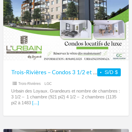
Rivières
–
Condos
3
1/2
et
4
1/2
à
Trois-Rivières – Condos 3 1/2 et 4 1/2 à louer – Urbain des Loyaux
S/D $
louer
Trois-Rivières
LGC
–
Urbain des Loyaux. Grandeurs et nombre de chambres :
Urbain
3 1/2 – 1 chambre (921 pi2) 4 1/2 – 2 chambres (1135
des
pi2 à 1483
[…]
Loyaux