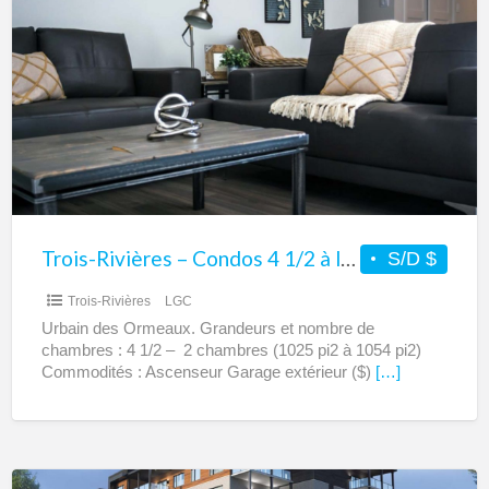
Rivières
–
Condos
4
1/2
à
louer
–
Urbain
Trois-Rivières – Condos 4 1/2 à louer – Urbain des Ormeaux
S/D $
des
Trois-Rivières
LGC
Ormeaux
Urbain des Ormeaux. Grandeurs et nombre de
chambres : 4 1/2 – 2 chambres (1025 pi2 à 1054 pi2)
Commodités : Ascenseur Garage extérieur ($)
[…]
Trois-