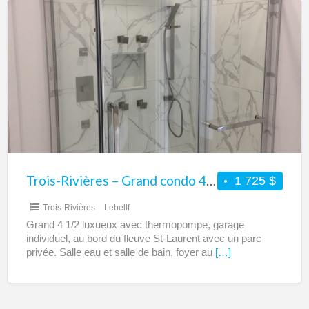
Trois-
Rivières
–
Grand
condo
4
1/2
luxueux
à
louer
Trois-Rivières – Grand condo 4 1/2 luxueux à louer sur le bord du fleuve
1 725 $
sur
Trois-Rivières
Lebellf
le
Grand 4 1/2 luxueux avec thermopompe, garage
bord
individuel, au bord du fleuve St-Laurent avec un parc
du
privée. Salle eau et salle de bain, foyer au
[…]
fleuve