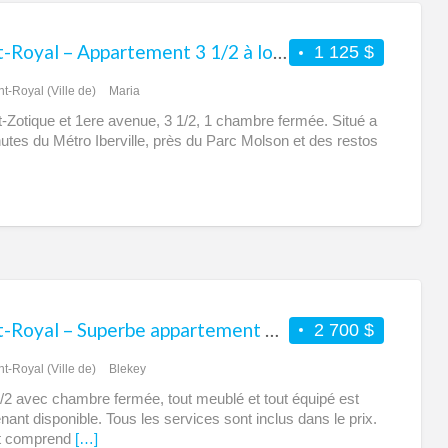
Mont-Royal – Appartement 3 1/2 à louer – Libre immédiatement
1 125 $
t-Royal (Ville de)
Maria
-Zotique et 1ere avenue, 3 1/2, 1 chambre fermée. Situé a
utes du Métro Iberville, près du Parc Molson et des restos
Mont-Royal – Superbe appartement 4 1/2 complètement meublé à louer
2 700 $
t-Royal (Ville de)
Blekey
/2 avec chambre fermée, tout meublé et tout équipé est
nant disponible. Tous les services sont inclus dans le prix.
ut comprend
[…]