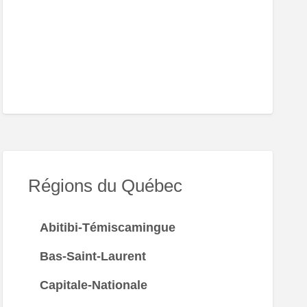
er
teau-
t-
al
Régions du Québec
Abitibi-Témiscamingue
Bas-Saint-Laurent
Capitale-Nationale