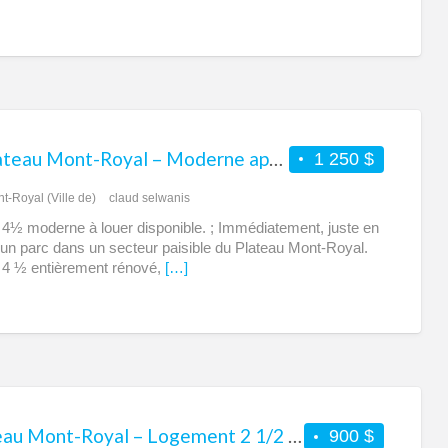
ᐅ Plateau Mont-Royal – Moderne appartement 4 1/2 à louer
1 250 $
t-Royal (Ville de)
claud selwanis
4½ moderne à louer disponible. ; Immédiatement, juste en
’un parc dans un secteur paisible du Plateau Mont-Royal.
4 ½ entièrement rénové,
[…]
Plateau Mont-Royal – Logement 2 1/2 chauffé éclairé – H.D. – WIFI
900 $