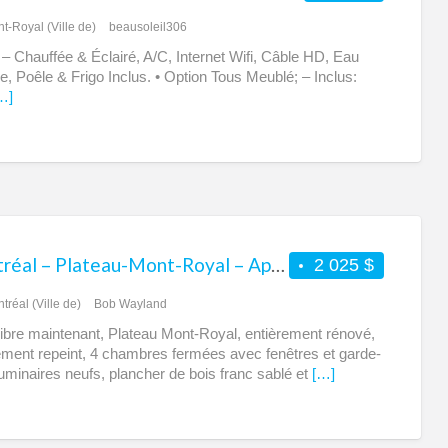
t-Royal (Ville de)
beausoleil306
2 – Chauffée & Éclairé, A/C, Internet Wifi, Câble HD, Eau
, Poêle & Frigo Inclus. • Option Tous Meublé; – Inclus:
…]
Montréal – Plateau-Mont-Royal – Appartement 7 1/2 à louer – Libre maintenant – Tout rénové
2 025 $
tréal (Ville de)
Bob Wayland
 libre maintenant, Plateau Mont-Royal, entièrement rénové,
ement repeint, 4 chambres fermées avec fenêtres et garde-
luminaires neufs, plancher de bois franc sablé et
[…]