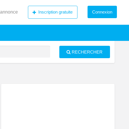
 annonce
Inscription gratuite
Connexion
RECHERCHER
S
ed
artement