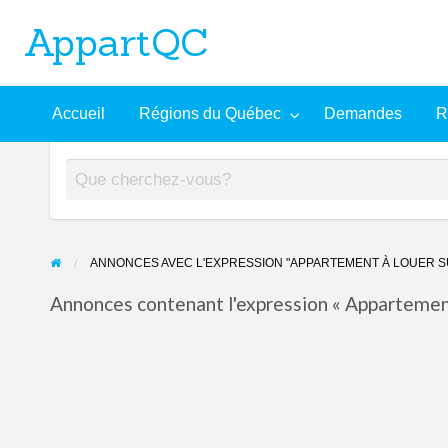
AppartQC
L'incontournable plateforme d'appartements à louer
Recherche
À
Accueil
Régions du Québec
Demandes
R
mandes
Aide
avancée
propos
ANNONCES AVEC L'EXPRESSION "APPARTEMENT À LOUER S
Annonces contenant l'expression « Appartement