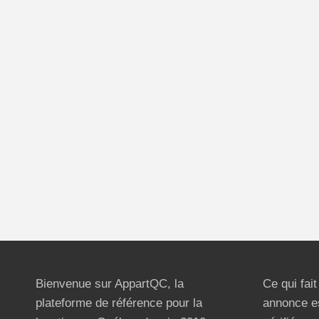
Bienvenue sur AppartQC, la
Ce qui fai
plateforme de référence pour la
annonce e