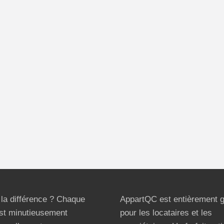
t la différence ? Chaque
AppartQC est entièrement g
st minutieusement
pour les locataires et les