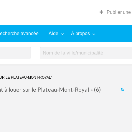
Publier une
echerche avancée
Aide
À propos
UR LE PLATEAU-MONT-ROYAL"
 à louer sur le Plateau-Mont-Royal » (6)
RS
Fe
for
ad
tag
App