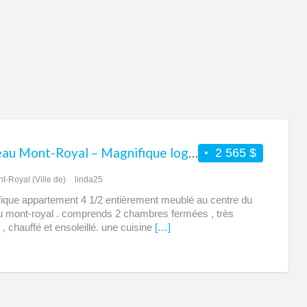
à
lou
sur
le
Pla
Mon
Roy
Plateau Mont-Royal – Magnifique logement 4 1/2 à louer au centre du Plateau
2 565 $
t-Royal (Ville de)
linda25
ique appartement 4 1/2 entièrement meublé au centre du
u mont-royal . comprends 2 chambres fermées , très
 , chauffé et ensoleillé. une cuisine
[…]