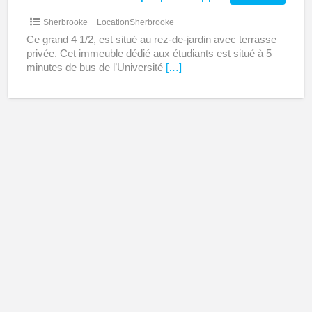
louer
Sherbrooke
LocationSherbrooke
près
Ce grand 4 1/2, est situé au rez-de-jardin avec terrasse
de
privée. Cet immeuble dédié aux étudiants est situé à 5
l’université
minutes de bus de l’Université
[…]