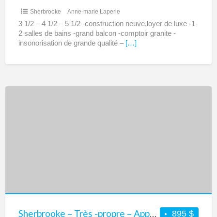
Sherbrooke
Anne-marie Laperle
3 1/2 – 4 1/2 – 5 1/2 -construction neuve,loyer de luxe -1-
2 salles de bains -grand balcon -comptoir granite -
insonorisation de grande qualité –
[…]
Sherbrooke
–
Très
-
propre
–
Appartement
4
1/2
à
Sherbrooke – Très -propre – Appartement 4 1/2 à louer près de l’université
895 $