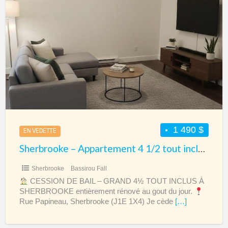
Sherbrooke
–
Appartement
4
1/2
tout
inclus
à
louer
1 490 $
EN VEDETTE
Sherbrooke – Appartement 4 1/2 tout inclus à louer
Sherbrooke
Bassirou Fall
CESSION DE BAIL – GRAND 4½ TOUT INCLUS À
SHERBROOKE entièrement rénové au gout du jour.
Rue Papineau, Sherbrooke (J1E 1X4) Je cède
[…]