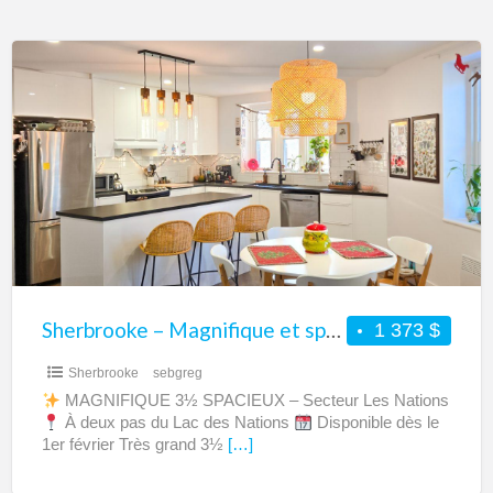
Sherbrooke
–
Magnifique
et
spacieux
appartement
3
1/2
à
louer
Sherbrooke – Magnifique et spacieux appartement 3 1/2 à louer – Dernier étage – Secteur Lac des Nations
1 373 $
–
Sherbrooke
sebgreg
Dernier
MAGNIFIQUE 3½ SPACIEUX – Secteur Les Nations
étage
À deux pas du Lac des Nations
Disponible dès le
–
1er février Très grand 3½
[…]
Secteur