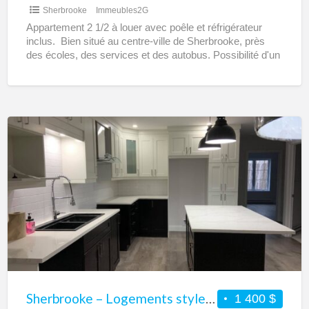
Sherbrooke
Immeubles2G
Appartement 2 1/2 à louer avec poêle et réfrigérateur
inclus. Bien situé au centre-ville de Sherbrooke, près
des écoles, des services et des autobus. Possibilité d'un
stationnement. Chauffage électrique aux frais du
locataire.
Sherbrooke
–
Logements
style
condo
à
louer
Sherbrooke – Logements style condo à louer
1 400 $