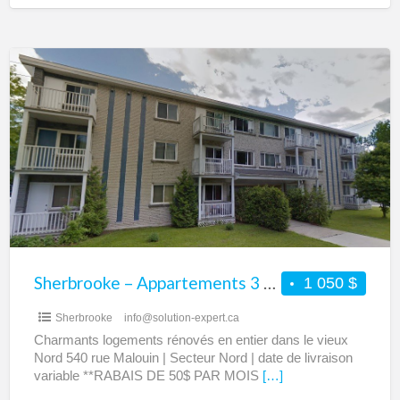
au
centre-
Sherbrooke
ville
–
Appartements
3
1/2
et
4
1/2
à
louer
Sherbrooke – Appartements 3 1/2 et 4 1/2 à louer – Disponible 1er juillet
1 050 $
–
Sherbrooke
info@solution-expert.ca
Disponible
Charmants logements rénovés en entier dans le vieux
1er
Nord 540 rue Malouin | Secteur Nord | date de livraison
juillet
variable **RABAIS DE 50$ PAR MOIS
[…]