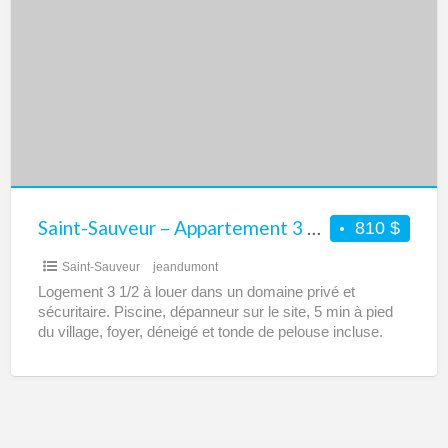
Sauveur
–
Appartement
3
1/2
à
louer
Saint-Sauveur – Appartement 3 1/2 à louer
810 $
Saint-Sauveur
jeandumont
Logement 3 1/2 à louer dans un domaine privé et
sécuritaire. Piscine, dépanneur sur le site, 5 min à pied
du village, foyer, déneigé et tonde de pelouse incluse.