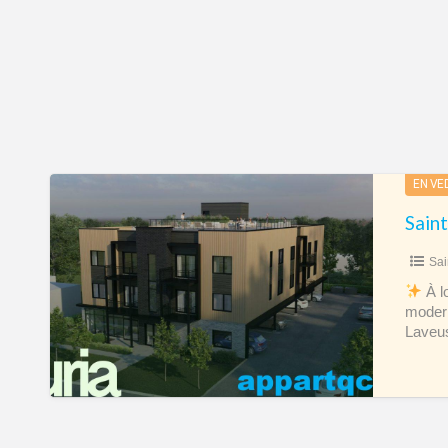
Saint-
EN VE
Raphaël
–
Sai
Logement
3
À l
modern
1/2
Laveu
–
4
1/2
–