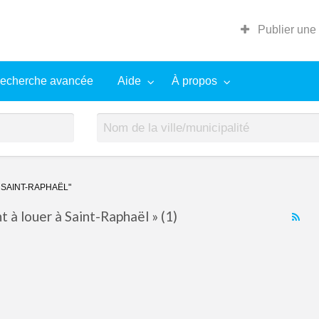
Publier une
echerche avancée
Aide
À propos
SAINT-RAPHAËL"
à louer à Saint-Raphaël » (1)
RS
Fe
for
ad
tag
App