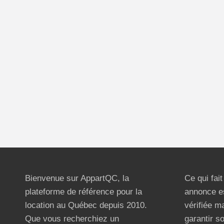
Bienvenue sur AppartQC, la
Ce qui fai
plateforme de référence pour la
annonce e
location au Québec depuis 2010.
vérifiée m
Que vous recherchiez un
garantir s