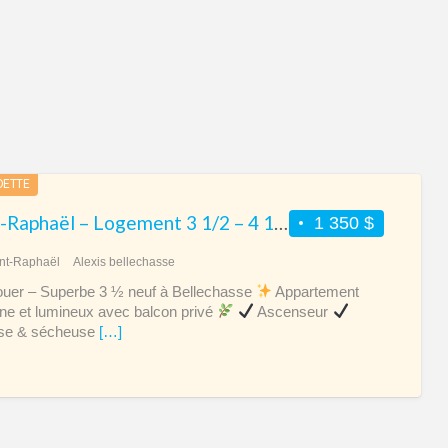
à
lou
à
Sai
Ra
DETTE
Saint-Raphaël – Logement 3 1/2 – 4 1/2 – 5 1/2 neufs à louer
1 350 $
nt-Raphaël
Alexis bellechasse
ouer – Superbe 3 ½ neuf à Bellechasse
Appartement
e et lumineux avec balcon privé
Ascenseur
se & sécheuse
[…]