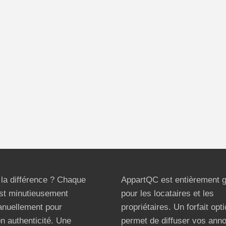
t la différence ? Chaque
AppartQC est entièrement g
st minutieusement
pour les locataires et les
anuellement pour
propriétaires. Un forfait opt
on authenticité. Une
permet de diffuser vos ann