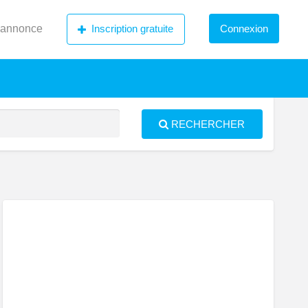
 annonce
Inscription gratuite
Connexion
RECHERCHER
S
ed
artement