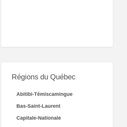
er
nt-
phaël
Régions du Québec
Abitibi-Témiscamingue
Bas-Saint-Laurent
Capitale-Nationale