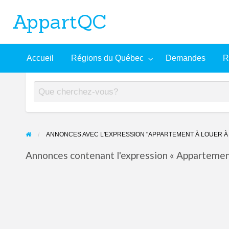
AppartQC
L'incontournable plateforme d'appartements à louer
Recherche
À
Accueil
Régions du Québec
Demandes
R
mandes
Aide
avancée
propos
ANNONCES AVEC L'EXPRESSION "APPARTEMENT À LOUER À 
Annonces contenant l'expression « Appartement 