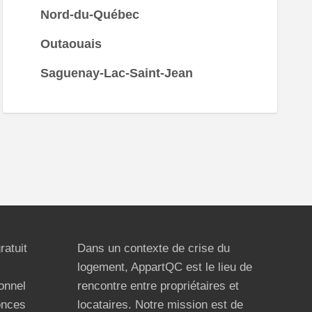
Nord-du-Québec
Outaouais
Saguenay-Lac-Saint-Jean
ratuit
Dans un contexte de crise du
logement, AppartQC est le lieu de
ionnel
rencontre entre propriétaires et
onces
locataires. Notre mission est de