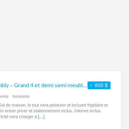
à
lou
à
Ch
Chambly – Grand 4 et demi semi meublé à louer – Tout inclus
800 $
ambly
frankdallas
l de maison, le tout sera peinturer et incluant frigidaire et
n entrer priver et stationnement inclus. Internet inclus.
tricité sera charger a
[…]