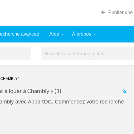
Publier une
echerche avancée
Aide
À propos
 CHAMBLY"
 à louer à Chambly » (1)
RS
Fe
Chambly avec AppartQC. Commencez votre recherche
for
ad
tag
App