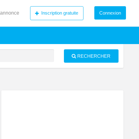
 annonce
Inscription gratuite
Connexion
RECHERCHER
S
ed
artement