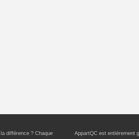
t la différence ? Chaque
AppartQC est entièrement g