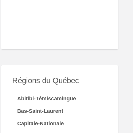
er
ambly
Régions du Québec
Abitibi-Témiscamingue
Bas-Saint-Laurent
Capitale-Nationale