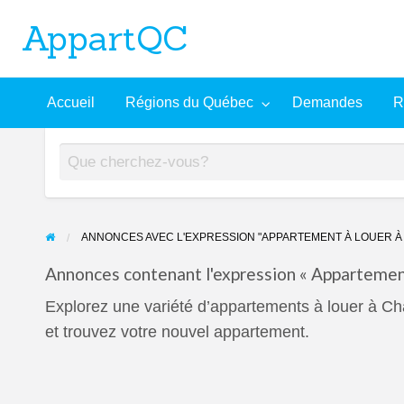
AppartQC
L'incontournable plateforme d'appartements à louer
Recherche
À
Accueil
Régions du Québec
Demandes
R
mandes
Aide
avancée
propos
ANNONCES AVEC L'EXPRESSION "APPARTEMENT À LOUER À
Annonces contenant l'expression « Appartement
Explorez une variété d’appartements à louer à 
et trouvez votre nouvel appartement.