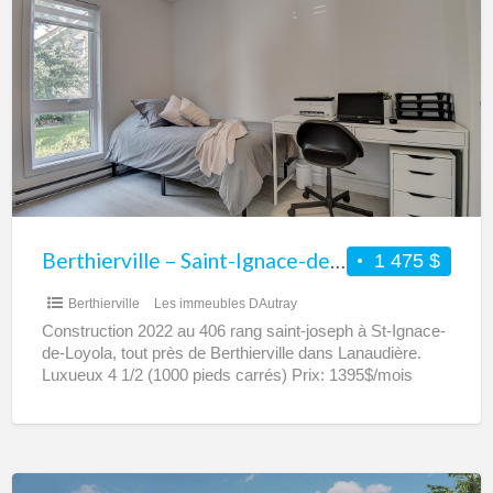
–
Saint-
Ignace-
de-
Loyola
–
Luxueux
appartement
4
Berthierville – Saint-Ignace-de-Loyola – Luxueux appartement 4 1/2 à louer
1 475 $
1/2
Berthierville
Les immeubles DAutray
à
Construction 2022 au 406 rang saint-joseph à St-Ignace-
louer
de-Loyola, tout près de Berthierville dans Lanaudière.
Luxueux 4 1/2 (1000 pieds carrés) Prix: 1395$/mois
Disponible: dès maintenant,
[…]
Berthierville