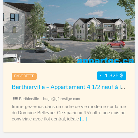
–
Appartement
4
1/2
neuf
à
louer
1 325 $
EN VEDETTE
Berthierville – Appartement 4 1/2 neuf à louer
Berthierville
hugo@gfprestige.com
Immergez-vous dans un cadre de vie moderne sur la rue
du Domaine Bellevue. Ce spacieux 4 ½ offre une cuisine
conviviale avec îlot central, idéale
[…]