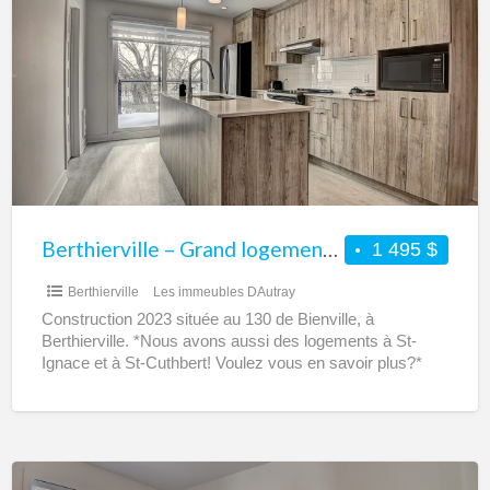
–
Grand
logement
4
1/2
neuf
à
louer
Berthierville – Grand logement 4 1/2 neuf à louer
1 495 $
Berthierville
Les immeubles DAutray
Construction 2023 située au 130 de Bienville, à
Berthierville. *Nous avons aussi des logements à St-
Ignace et à St-Cuthbert! Voulez vous en savoir plus?*
Luxueux
[…]
Berthierville