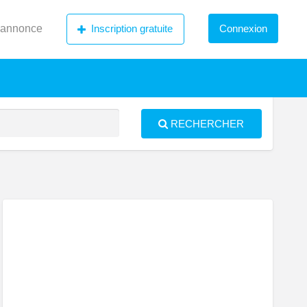
 annonce
Inscription gratuite
Connexion
RECHERCHER
S
ed
artement