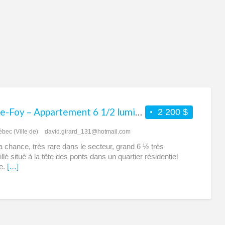
6
1/2
à
lou
à
Sai
Fo
Sainte-Foy – Appartement 6 1/2 lumineux à louer
2 200 $
bec (Ville de)
david.girard_131@hotmail.com
la chance, très rare dans le secteur, grand 6 ½ très
llé situé à la tête des ponts dans un quartier résidentiel
le.
[…]