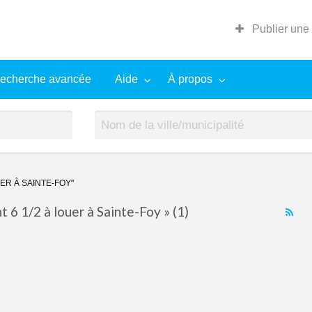
Publier une
echerche avancée
Aide
À propos
ER À SAINTE-FOY"
6 1/2 à louer à Sainte-Foy » (1)
RS
Fe
for
ad
tag
App