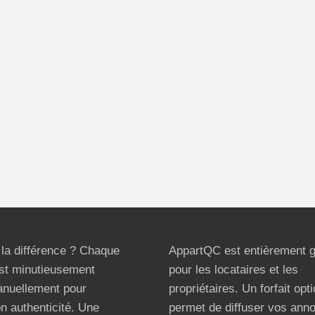
t la différence ? Chaque
AppartQC est entièrement g
st minutieusement
pour les locataires et les
anuellement pour
propriétaires. Un forfait opt
on authenticité. Une
permet de diffuser vos ann