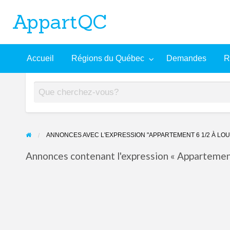
AppartQC
L'incontournable plateforme d'appartements à louer
Recherche
À
Accueil
Régions du Québec
Demandes
R
mandes
Aide
avancée
propos
ANNONCES AVEC L'EXPRESSION "APPARTEMENT 6 1/2 À LOU
Annonces contenant l'expression « Appartement 