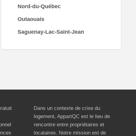
Nord-du-Québec
Outaouais
Saguenay-Lac-Saint-Jean
ratuit
Dans un contexte de crise du
logement, AppartQC est le lieu de
ionnel
rencontre entre propriétaires et
onces
locataires. Notre mission est de