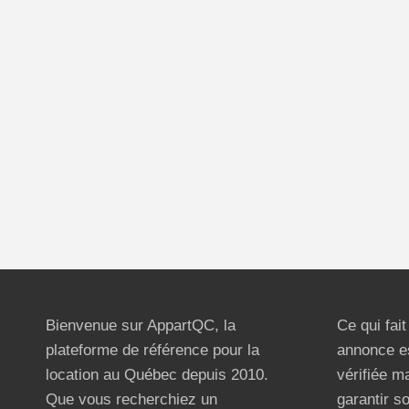
Bienvenue sur AppartQC, la
Ce qui fai
plateforme de référence pour la
annonce e
location au Québec depuis 2010.
vérifiée m
Que vous recherchiez un
garantir s