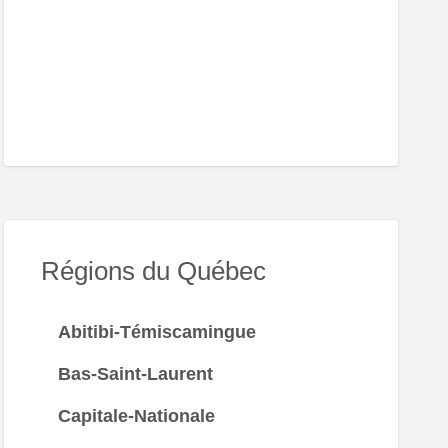
er
nte-
y
Régions du Québec
Abitibi-Témiscamingue
Bas-Saint-Laurent
Capitale-Nationale