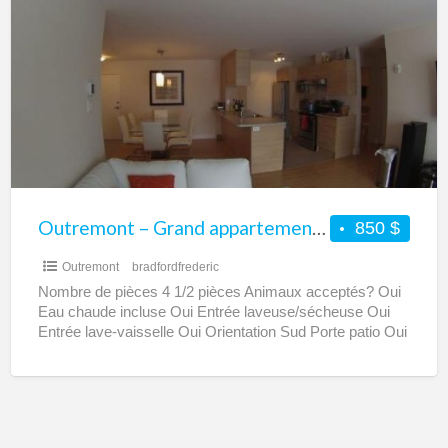
–
Grand
appartement
4
1/2
meublé
Outremont – Grand appartement 4 1/2 meublé
850 $
Outremont
bradfordfrederic
Nombre de pièces 4 1/2 pièces Animaux acceptés? Oui
Eau chaude incluse Oui Entrée laveuse/sécheuse Oui
Entrée lave-vaisselle Oui Orientation Sud Porte patio Oui
Étage
[…]