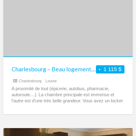
–
Beau
logement
4
1/2
à
louer
pour
octobre
Charlesbourg – Beau logement 4 1/2 à louer pour octobre – Tout compris
1 115 $
–
Charlesbourg
Louise
Tout
A proximité de tout (épicerie, autobus, pharmacie,
compris
autoroute…). La chambre principale est immense et
l’autre est d’une très belle grandeur. Vous avez un locker
dans
[…]
Charlesbourg