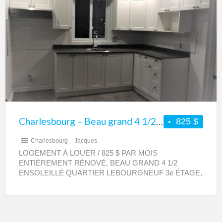
–
Beau
grand
4
1/2
à
louer
–
Entièrement
Charlesbourg – Beau grand 4 1/2 à louer – Entièrement rénové
825 $
rénové
Charlesbourg
Jacques
LOGEMENT À LOUER / 825 $ PAR MOIS
ENTIÈREMENT RÉNOVÉ, BEAU GRAND 4 1/2
ENSOLEILLÉ QUARTIER LEBOURGNEUF 3e ÉTAGE,
LOGEMENT DISPONIBLE IMMÉDIATEMENT Enquête
de crédit,
[…]