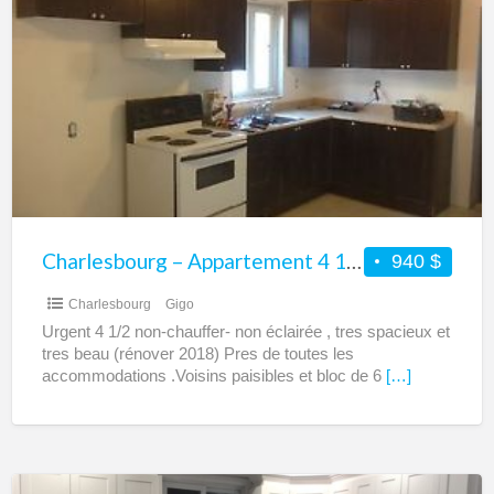
–
Appartement
4
1/2
à
louer
devant
les
Galeries
Charlesbourg – Appartement 4 1/2 à louer devant les Galeries – Près de tout
940 $
–
Charlesbourg
Gigo
Près
Urgent 4 1/2 non-chauffer- non éclairée , tres spacieux et
de
tres beau (rénover 2018) Pres de toutes les
tout
accommodations .Voisins paisibles et bloc de 6
[…]
Charlesbourg