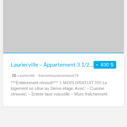
–
Appartement
3
1/2
entièrement
rénové
Laurierville – Appartement 3 1/2 entièrement rénové
830 $
Laurierville
francinesuzannemasse78
***Entièrement rénové!*** 1 MOIS GRATUIT !!!!!! Le
logement se situe au 2ième étage. Avec: – Cuisine
rénovée; – Entrée lave vaisselle – Murs fraîchement
peinturés;
[…]