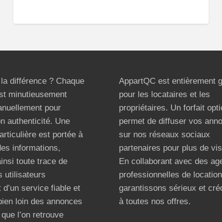
t la différence ? Chaque
AppartQC est entièrement g
st minutieusement
pour les locataires et les
anuellement pour
propriétaires. Un forfait opt
on authenticité. Une
permet de diffuser vos ann
articulière est portée à
sur nos réseaux sociaux
 des informations,
partenaires pour plus de visi
ainsi toute trace de
En collaborant avec des ag
 utilisateurs
professionnelles de locatio
 d’un service fiable et
garantissons sérieux et créd
bien loin des annonces
à toutes nos offres.
que l’on retrouve