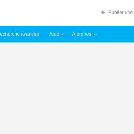
Publier une
echerche avancée
Aide
À propos