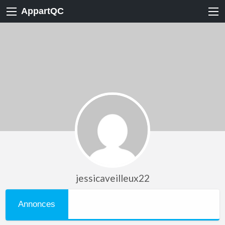
AppartQC
jessicaveilleux22
Annonces