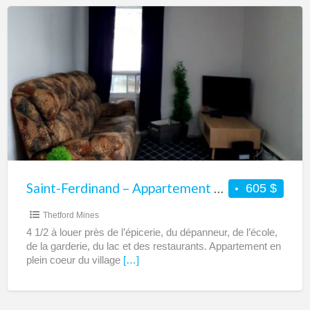
Saint-
Ferdinand
–
Appartement
4
1/2
à
louer
Saint-Ferdinand – Appartement 4 1/2 à louer
605 $
Thetford Mines
4 1/2 à louer près de l’épicerie, du dépanneur, de l’école,
de la garderie, du lac et des restaurants. Appartement en
plein coeur du village
[…]