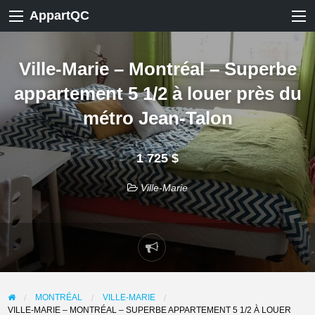
AppartQC
Ville-Marie – Montréal – Superbe
appartement 5 1/2 à louer près du
métro Jean-Talon
1 725 $
Ville-Marie
Signaler
un
problème
MONTRÉAL
VILLE-MARIE
VILLE-MARIE – MONTRÉAL – SUPERBE APPARTEMENT 5 1/2 À LOUER